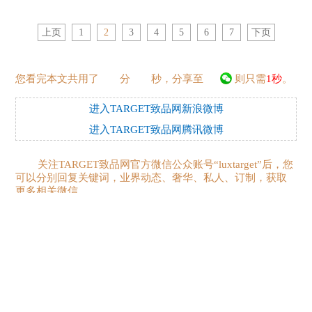
上页
1
2
3
4
5
6
7
下页
您看完本文共用了
分
秒，分享至
则只需
1秒
。
进入TARGET致品网新浪微博
进入TARGET致品网腾讯微博
关注TARGET致品网官方微信公众账号“luxtarget”后，您
可以分别回复关键词，业界动态、奢华、私人、订制，获取
更多相关微信。
您可能还有兴趣的内容：
Graff格拉夫最新高级珠宝系列
2016戛纳游艇展倒计时，跟我们一起先睹为快吧！
北京首都机场朗豪酒店邀您共度中秋佳节
RICHARD MILLE公主拉力赛体现精良性能及奢华气派