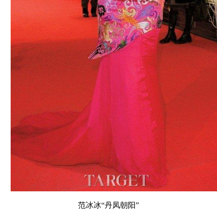
范冰冰“丹凤朝阳”