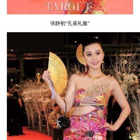
张静初“孔雀礼服”