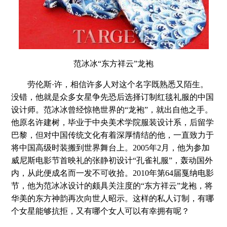
范冰冰“东方祥云”龙袍
劳伦斯·许，相信许多人对这个名字既熟悉又陌生。
没错，他就是众多女星争先恐后选择订制红毯礼服的中国
设计师。范冰冰曾经惊艳世界的“龙袍”，就出自他之手。
他原名许建树，毕业于中央美术学院服装设计系，后留学
巴黎，但对中国传统文化有着深厚情结的他，一直致力于
将中国高级时装搬到世界舞台上。2005年2月，他为参加
威尼斯电影节首映礼的张静初设计“孔雀礼服”，轰动国外
内，从此便成名而一发不可收拾。2010年第64届戛纳电影
节，他为范冰冰设计的颇具关注度的“东方祥云”龙袍，将
华美的东方神韵再次向世人昭示。这样的私人订制，有哪
个女星能够抗拒，又有哪个女人可以有幸拥有呢？