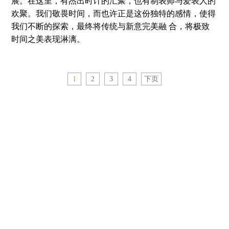
展。在这里，有杰出时计的汇聚，也有制表师与爱表人的
欢聚。我们敬畏时间，而也许正是这份独特的感情，使得
我们不断的探索，最终将传统与新意完美融 合，将极致
时间之美表现淋漓。
1
2
3
4
下页
您看完本文共用了
分
秒，分享至
则只需
1秒
。
进入TARGET致品网新浪微博
进入TARGET致品网腾讯微博
关注TARGET致品网官方微信公众账号“luxtarget”后，您
可以分别回复关键词，TARGET、Newsletter、apr，获取更多
相关微信。
您可能还有兴趣的内容：