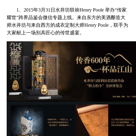
1、2015年3月31日水井坊联袂Henry Poole 举办“传家
耀世”跨界品鉴会微信专题上线。来自东方的美酒酿造大
师水井坊与来自西方的成衣定制大师Henry Poole，联手为
大家献上一场别具匠心的传世盛宴。