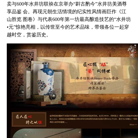
卖与600年水井坊联袂在京举办“斟古酌今”水井坊美酒尊
享品鉴 会。再现元朝生活情境的纪实性风情画巨作《江
山胜览 图卷》与代表600年第一坊最高酿造技艺的“水井坊
•元”惊艳亮相，以传世至今的艺术品味，带领各位一起穿
越时空，赏鉴历史。