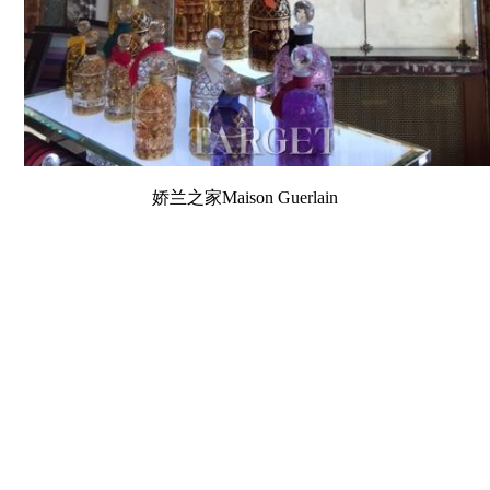
娇兰之家Maison Guerlain
4月20-22日，TARGET出版人沈清在巴黎走访了娇兰
之家Maison Guerlain。 这座位于香榭丽大道的娇兰建筑是
品牌创立人的居所和品牌第一家spa。经过整修之后，如
今这里成为既保留了原貌和原存艺术品、又包含了来自世
界各国的艺术家为其专门创作的现代作品的一个展现品牌
DNA的殿堂。娇兰之家的Spa和定制香水令人流连忘返。
上页
1
2
3
4