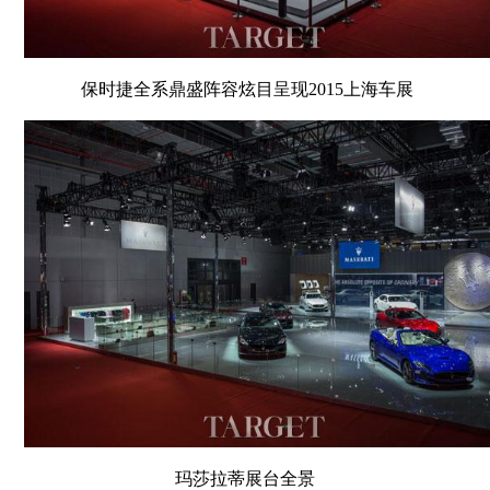
保时捷全系鼎盛阵容炫目呈现2015上海车展
玛莎拉蒂展台全景