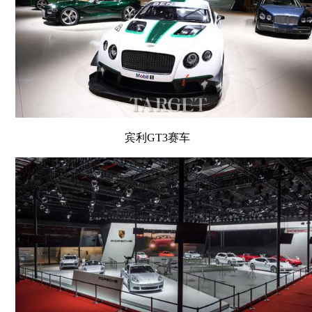
宾利GT3赛车