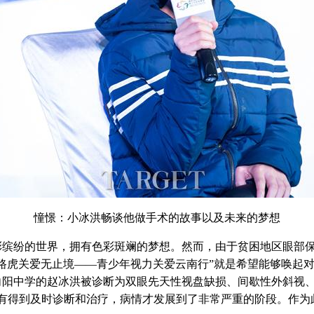
憧憬：小冰洪畅谈他做手术的故事以及未来的梦想
纷的世界，拥有色彩斑斓的梦想。然而，由于贫困地区眼部保
路虎关爱无止境——青少年视力关爱云南行”就是希望能够唤起
向阳中学的赵冰洪被诊断为双眼先天性视盘缺损、间歇性外斜视
没有得到及时诊断和治疗，病情才发展到了非常严重的阶段。作为