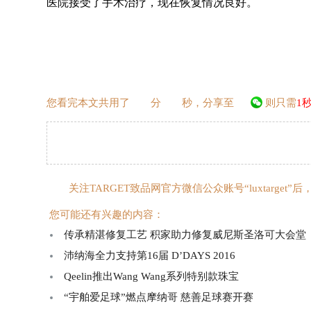
医院接受了手术治疗，现在恢复情况良好。
您看完本文共用了
分
秒，分享至
则只需
1
关注TARGET致品网官方微信公众账号“luxtarg
您可能还有兴趣的内容：
传承精湛修复工艺 积家助力修复威尼斯圣洛可大会堂
沛纳海全力支持第16届 D’DAYS 2016
Qeelin推出Wang Wang系列特别款珠宝
“宇舶爱足球”燃点摩纳哥 慈善足球赛开赛