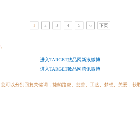
1
2
3
4
5
6
下页
秒
。
进入TARGET致品网新浪微博
进入TARGET致品网腾讯微博
et”后，您可以分别回复关键词，捷豹路虎、慈善、工艺、梦想、关爱，