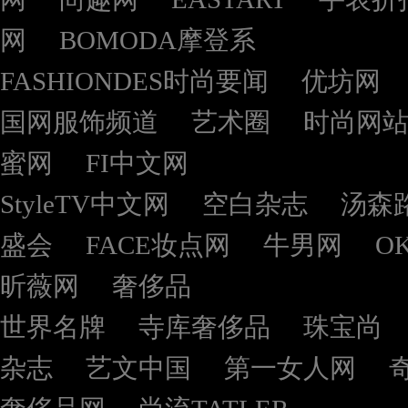
网
BOMODA摩登系
FASHIONDES时尚要闻
优坊网
国网服饰频道
艺术圈
时尚网
蜜网
FI中文网
StyleTV中文网
空白杂志
汤森
盛会
FACE妆点网
牛男网
O
昕薇网
奢侈品
世界名牌
寺库奢侈品
珠宝尚
杂志
艺文中国
第一女人网