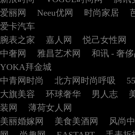
爱丽网
Neeu优网
时尚家居
爱卡汽车
腕表之家
嘉人网
悦己女性网
中奢网
雅昌艺术网
和讯 - 奢
YOKA拜金城
中青网时尚
北方网时尚呼吸
5
大旗美容
环球奢华
男人志
装网
薄荷女人网
美丽婚嫁网
美食美酒网
风尚
网
尚趣网
EASTART
手表折