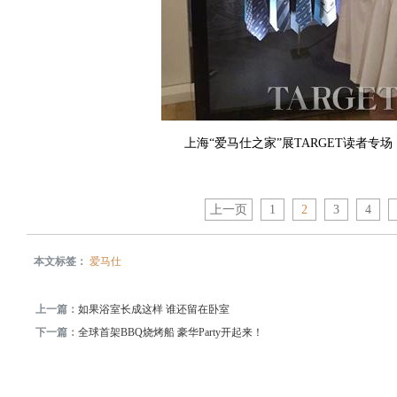
上海“爱马仕之家”展TARGET读者
上一页
1
2
3
4
本文标签：
爱马仕
上一篇：
如果浴室长成这样 谁还留在卧室
下一篇：
全球首架BBQ烧烤船 豪华Party开起来！