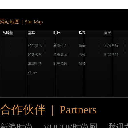
网站地图 | Site Map
品牌堂
型车
时计
珠宝
尚品
酷车资讯
新表推介
新品
风尚单品
经典名车
名表展示
恋物
时装搭配
车型生活
时光流转
解读
炫-car
合作伙伴 | Partners
新浪时尚
VOGUE时尚网
腾讯