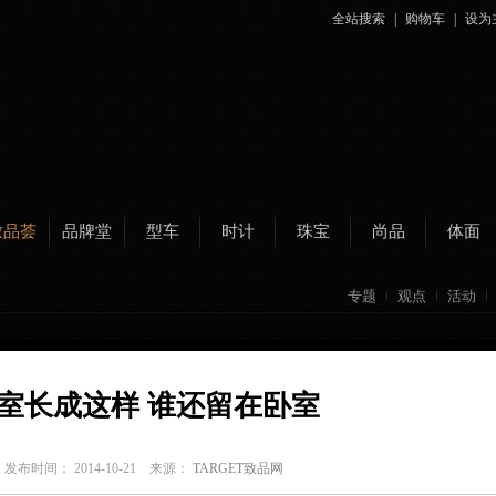
全站搜索
|
购物车
|
设为
致品荟
品牌堂
型车
时计
珠宝
尚品
体面
专题
观点
活动
室长成这样 谁还留在卧室
C
发布时间： 2014-10-21 来源：
TARGET致品网