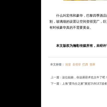
什么叫宏伟和豪华，巴黎四季酒店的
割，玻璃墙的设置让空间变得宽广，巨
有时候豪华真的不需要黄金。
本文版权为瀚彰传媒所有，未经许可
本文标签：
浴室
圣塔菲
巴西
翡翠
上一篇：
这位姑娘，你这易容术也太牛了吧
下一篇：
上海“爱马仕之家”展览TARGET读