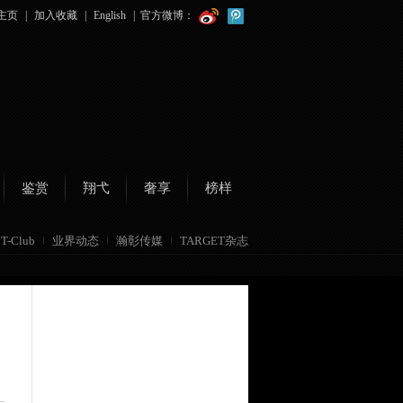
主页
|
加入收藏
|
English
|
官方微博：
鉴赏
翔弋
奢享
榜样
T-Club
业界动态
瀚彰传媒
TARGET杂志