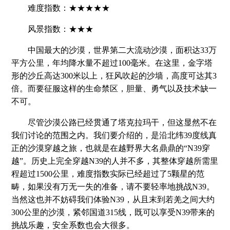
难度指数：★★★★★
风景指数：★★★
中国最大的沙漠，世界第二大流动沙漠，面积达33万
平方公里，年均降水量不超过100毫米。在这里，金字塔
形的沙丘高达300米以上，狂风吹起的沙墙，高度可达其3
倍。而要征服这样的生命禁区，胆量、勇气以及技术缺一
不可。
尽管沙漠公路已经贯通了塔克拉玛干，但这显然不在
我们讨论的范围之内。我们要介绍的，是沿北纬39度线真
正的沙漠穿越之旅，也就是在越野界大名鼎鼎的“N39穿
越”。历史上完全穿越N39的人并不多，其整体穿越所需里
程超过1500公里，难度指数实际已经超过了5颗星的范
畴，如果没有万无一失的准备，请不要轻率地挑战N39。
当然这也并不妨碍我们体验N39，从且末到若羌之间大约
300公里的沙漠，紧邻国道315线，既可以享受N39带来的
挑战乐趣，安全系数也会大很多。