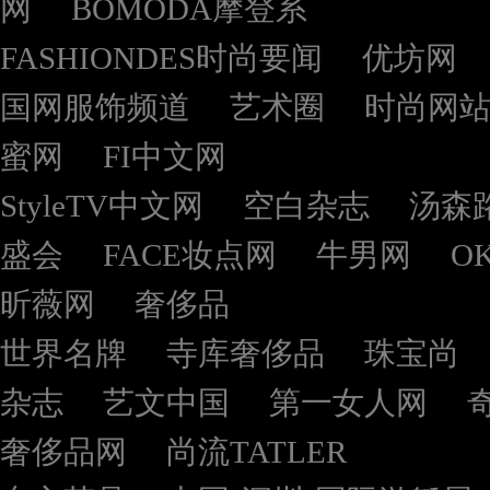
网
BOMODA摩登系
FASHIONDES时尚要闻
优坊网
国网服饰频道
艺术圈
时尚网
蜜网
FI中文网
StyleTV中文网
空白杂志
汤森
盛会
FACE妆点网
牛男网
O
昕薇网
奢侈品
世界名牌
寺库奢侈品
珠宝尚
杂志
艺文中国
第一女人网
奢侈品网
尚流TATLER