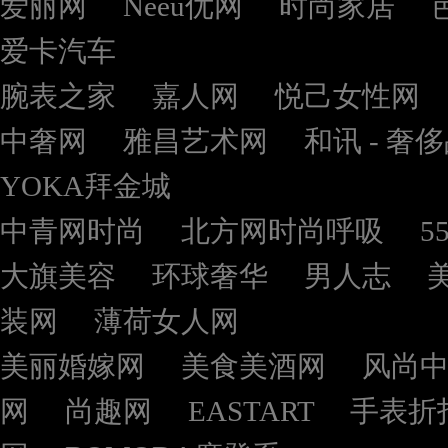
爱丽网
Neeu优网
时尚家居
爱卡汽车
腕表之家
嘉人网
悦己女性网
中奢网
雅昌艺术网
和讯 - 奢
YOKA拜金城
中青网时尚
北方网时尚呼吸
5
大旗美容
环球奢华
男人志
装网
薄荷女人网
美丽婚嫁网
美食美酒网
风尚
网
尚趣网
EASTART
手表折