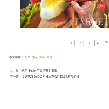
1
2
3
4
下
本文标签：
荷兰
甜点
油画
美食
上一篇：
摄影+插画=？艺术在于创造
下一篇：
视觉革新 DxO公司推出革命性DLSR画质相机