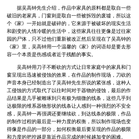
据吴高钟先生介绍，作品中家具的原料都是取自一些
破旧的老家具，门窗则是取自一些被拆毁的废墟，所以这
个《家》一开始就是破碎的，它来源于被破坏的现实生活
和剧变的人情冷暖的生活中，这些家具往往更像是过往家
园的尸体，只不过他们重新被改正然后呈现在了吴高钟的
《家》里，吴高钟用一个温馨的《家》的词语却是要去形
容一个本质是伤感或者近于残酷的事实。
吴高钟用刀子不断砍的方式让日常家庭中的家具和门
窗呈现出迅速被侵蚀的效果，在作品的制作现场，刀砍的
声音本身已经制造出了吴高钟先生所说的紧张感，这种人
工侵蚀的方式取代了以往时间对于器物的侵蚀，最后的作
品结果是几乎被雕琢到只有极为细微的线条，这些几乎到
达极限的维系器物形状的线条让人感到一种强烈的不安全
感，吴高钟一再强调还要继续砍，到达线条的极限，作品
的制作过程的最后是一种力度的权衡，所以制作现场也变
得像是作品的一部分，如何权衡最后要呈现的作品的极限
和力度的把控越是靠近作品完成的时候越加变的困难。