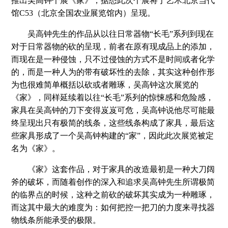
推出吴高钟个展《家》，据悉此次个展将于艺术北京当代
馆C53（北京全国农业展览馆内）呈现。
吴高钟先生的作品从以往日常器物“长毛”系列到现在
对于日常器物的砍的呈现，前者在原有现成品上的添加，
而现在是一种侵蚀，只不过侵蚀的方式不是时间或者化学
的，而是一种人为的带有破坏性的去除，其实这种创作形
为也很难简单概括以砍或者雕琢，吴高钟这次展览的
《家》，同样延续着以往“长毛”系列的惊悚感和危险感，
家具在吴高钟的刀下变得岌岌可危，吴高钟说他尽可能最
终呈现出只有极简的线条，这些线条构成了家具，最后这
些家具形成了一个吴高钟构建的“家”，因此此次展览被定
名为《家》。
《家》这套作品，对于家具的改造最初是一种大刀阔
斧的破坏，而随着创作的深入和追求吴高钟先生所谓极简
的临界点的时候，这种之前砍的破坏其实成为一种雕琢，
而这其中最大的难度为：如何把控一把刀的力度来寻找器
物线条所能承受的极限。