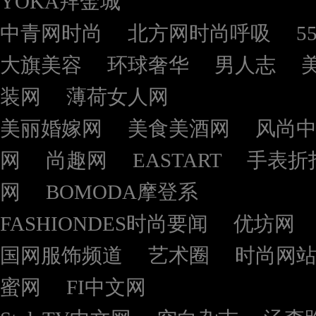
YOKA拜金城
中青网时尚
北方网时尚呼吸
5
大旗美容
环球奢华
男人志
装网
薄荷女人网
美丽婚嫁网
美食美酒网
风尚
网
尚趣网
EASTART
手表折
网
BOMODA摩登系
FASHIONDES时尚要闻
优坊网
国网服饰频道
艺术圈
时尚网
蜜网
FI中文网