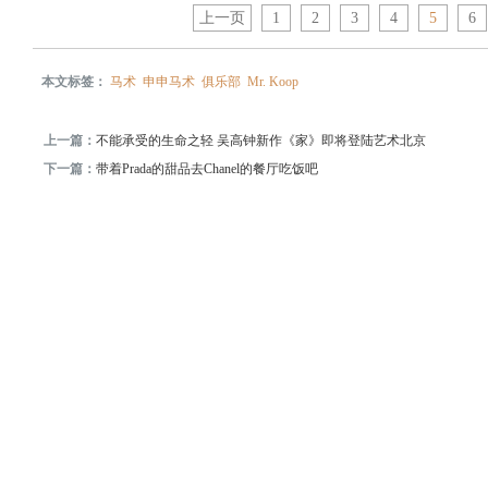
上一页
1
2
3
4
5
6
本文标签：
马术
申申马术
俱乐部
Mr. Koop
上一篇：
不能承受的生命之轻 吴高钟新作《家》即将登陆艺术北京
下一篇：
带着Prada的甜品去Chanel的餐厅吃饭吧