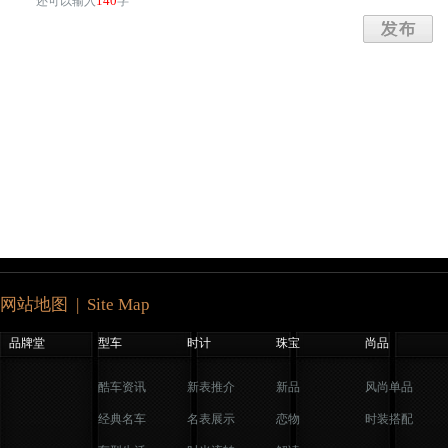
140
还可以输入
字
网站地图 | Site Map
品牌堂
型车
时计
珠宝
尚品
酷车资讯
新表推介
新品
风尚单品
经典名车
名表展示
恋物
时装搭配