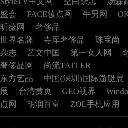
StyleTV中文网
空白杂志
汤森
盛会
FACE妆点网
牛男网
O
昕薇网
奢侈品
世界名牌
寺库奢侈品
珠宝尚
杂志
艺文中国
第一女人网
奢侈品网
尚流TATLER
东方艺品
中国(深圳)国际游艇展
展
台湾黄页
GEO视界
Wind
点网
胡润百富
ZOL手机应用