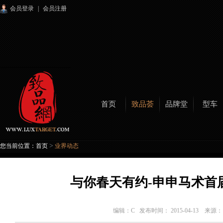
会员登录
|
会员注册
首页
致品荟
品牌堂
型车
>
您当前位置：
首页
业界动态
与你春天有约-申申马术首
编辑：
C
发布时间： 2015-04-13 来源