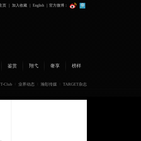
主页
|
加入收藏
|
English
|
官方微博：
鉴赏
翔弋
奢享
榜样
T-Club
业界动态
瀚彰传媒
TARGET杂志