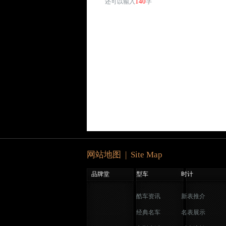
140
还可以输入
字
网站地图 | Site Map
品牌堂
型车
时计
酷车资讯
新表推介
经典名车
名表展示