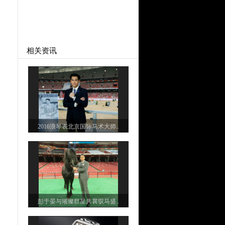
相关资讯
2016浪琴表北京国际马术大师..
彭于晏与璀璨群星共襄驭马盛..