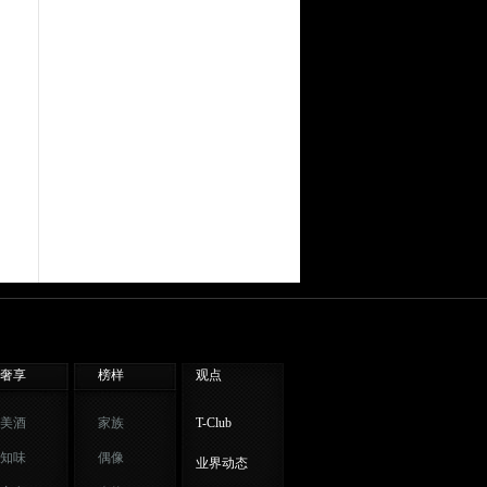
奢享
榜样
观点
美酒
家族
T-Club
知味
偶像
业界动态