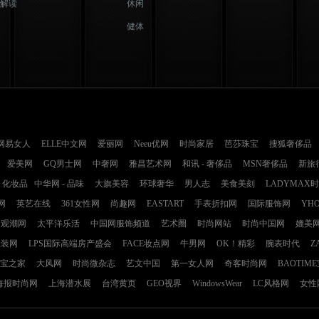
解读
休闲
健体
网易女人
ELLE中文网
爱丽网
Neeu优网
时尚家居
芭莎珠宝
搜狐奢侈品
爱美网
GQ男士网
中奢网
雅昌艺术网
和讯 - 奢侈品
MSN奢侈品
新旅
化妆品
中华网 - 品味
大旗美容
环球奢华
男人志
美食美刻
LADYMAX
网
英艺在线
361女性网
尚趣网
EASTART
手表折扣网
国际服饰网
YH
观潮网
太平洋乐活
中国网服饰频道
艺术圈
时尚网站
时尚中国网
媲美
服装网
LPS国际高端房产盛会
FACE妆点网
牛男网
OK！精彩
腕表时代
Z
宝之家
大风网
时尚微杂志
艺文中国
第一女人网
奇客时尚网
BAOTIM
海报时尚网
上海潜水展
台湾黄页
GEO视界
WindowsWear
LC风格网
女性