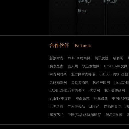
车型生活
时光流转
炫-car
合作伙伴 | Partners
新浪时尚
VOGUE时尚网
腾讯女性
瑞丽网
腕表之家
嘉人网
悦己女性网
GRAZIA中文网
中青网时尚
北方网时尚呼吸
55BBS
-
购物
画报
美丽婚嫁网
美食美酒网
风尚中国网
Hers女性
FASHIONDES时尚要闻
优坊网
龙兮奢侈品网
StyleTV中文网
空白杂志
汤森路透
中国品牌
世界名牌
寺库奢侈品
珠宝尚
红酒世界网
珠
东方艺品
中国(深圳)国际游艇展
华尔街见闻