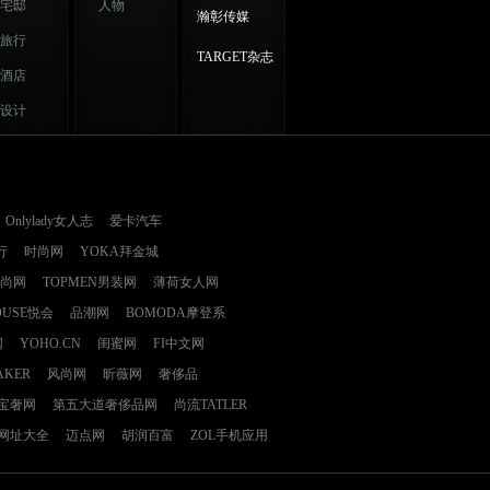
宅邸
人物
瀚彰传媒
旅行
TARGET杂志
酒店
设计
Onlylady女人志
爱卡汽车
行
时尚网
YOKA拜金城
时尚网
TOPMEN男装网
薄荷女人网
OUSE悦会
品潮网
BOMODA摩登系
网
YOHO.CN
闺蜜网
FI中文网
AKER
风尚网
昕薇网
奢侈品
E宝奢网
第五大道奢侈品网
尚流TATLER
网址大全
迈点网
胡润百富
ZOL手机应用