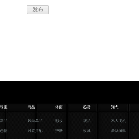
珠宝
尚品
体面
鉴赏
翔弋
新品
风尚单品
彩妆
观品
私人飞机
恋物
时装搭配
护肤
收藏
豪华游艇