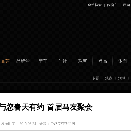
全站搜索
|
购物车
|
设为
致品荟
品牌堂
型车
时计
珠宝
尚品
体面
专题
观点
活动
与您春天有约-首届马友聚会
C
发布时间： 2015-03-25 来源：
TARGET致品网