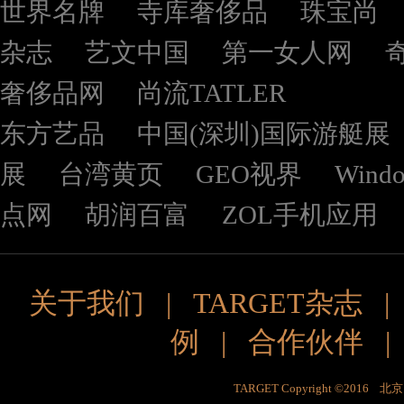
世界名牌
寺库奢侈品
珠宝尚
杂志
艺文中国
第一女人网
奢侈品网
尚流TATLER
东方艺品
中国(深圳)国际游艇展
展
台湾黄页
GEO视界
Wind
点网
胡润百富
ZOL手机应用
关于我们
|
TARGET杂志
例
|
合作伙伴
TARGET Copyright ©201