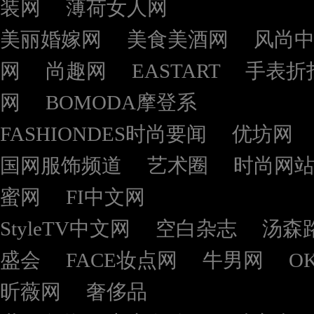
装网
薄荷女人网
美丽婚嫁网
美食美酒网
风尚
网
尚趣网
EASTART
手表折
网
BOMODA摩登系
FASHIONDES时尚要闻
优坊网
国网服饰频道
艺术圈
时尚网
蜜网
FI中文网
StyleTV中文网
空白杂志
汤森
盛会
FACE妆点网
牛男网
O
昕薇网
奢侈品