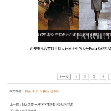
西安电视台节目主持人孙维手中的大号Prada SAFFI
上一页
1
2
3
4
本文标签：
两会
明星
奢侈品
赵本山
上一篇：
别太羡慕 一只狗狗可以奢华到这种程度