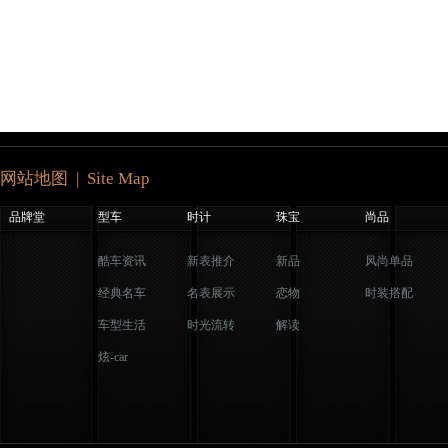
网站地图 | Site Map
品牌堂
型车
时计
珠宝
尚品
酷车资讯
新表推介
新品
风尚单品
经典名车
名表展示
恋物
时装搭配
车型生活
时光流转
解读
炫-car