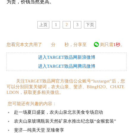
为贵，价钱当然更高。
上页
1
2
3
下页
您看完本文共用了
分
秒，分享至
则只需
1秒
。
进入TARGET致品网新浪微博
进入TARGET致品网腾讯微博
关注TARGET致品网官方微信公众账号“luxtarget”后，您
可以分别回复关键词，农夫山泉、斐济、BlingH2O、CHATE
LDON，获取更多相关微信。
您可能还有兴趣的内容：
赴一场夏日盛宴，农夫山泉北京美食专场启动
农夫山泉玻璃瓶装天然矿泉水推出纪念版“金猴套装”
斐济—纯美天堂 至臻奢享