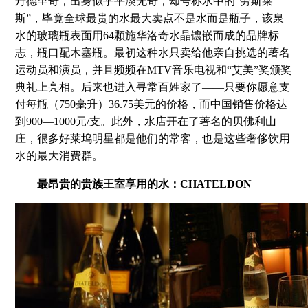
丹德里奇，出身似乎平淡无奇，却号称水中的“劳斯莱
斯”，毕竟全球最贵的水最大卖点不是水而是瓶子，该泉
水的玻璃瓶表面用64颗施华洛奇水晶镶嵌而成的品牌标
志，瓶口配木塞瓶。最初这种水只卖给他亲自挑选的著名
运动员和演员，并且频频在MTV音乐电视和“艾美”奖颁奖
典礼上亮相。后来也进入寻常百姓家了——只要你愿意支
付每瓶（750毫升）36.75美元的价格，而中国销售价格达
到900—1000元/支。此外，水店开在了著名的贝佛利山
庄，很多好莱坞明星都是他们的常客，也是这些奢侈饮用
水的最大消费群。
最昂贵的贵族王室享用的水：CHATELDON