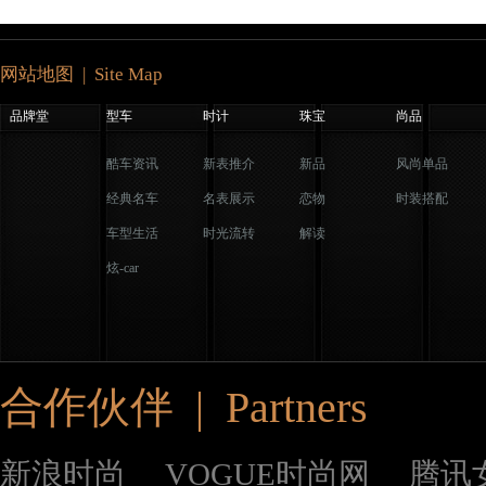
网站地图 | Site Map
品牌堂
型车
时计
珠宝
尚品
酷车资讯
新表推介
新品
风尚单品
经典名车
名表展示
恋物
时装搭配
车型生活
时光流转
解读
炫-car
合作伙伴 | Partners
新浪时尚
VOGUE时尚网
腾讯