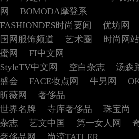
网
BOMODA摩登系
FASHIONDES时尚要闻
优坊网
国网服饰频道
艺术圈
时尚网
蜜网
FI中文网
StyleTV中文网
空白杂志
汤森
盛会
FACE妆点网
牛男网
O
昕薇网
奢侈品
世界名牌
寺库奢侈品
珠宝尚
杂志
艺文中国
第一女人网
奢侈品网
尚流TATLER