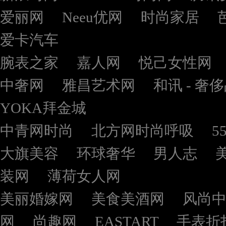
爱丽网
Neeu优网
时尚家居
爱卡汽车
腕表之家
嘉人网
悦己女性网
中奢网
雅昌艺术网
和讯 - 奢
YOKA拜金城
中青网时尚
北方网时尚呼吸
5
大旗美容
环球奢华
男人志
装网
薄荷女人网
美丽婚嫁网
美食美酒网
风尚
网
尚趣网
EASTART
手表折