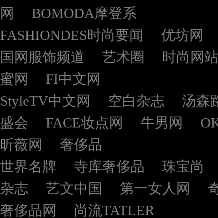
网
BOMODA摩登系
FASHIONDES时尚要闻
优坊网
国网服饰频道
艺术圈
时尚网
蜜网
FI中文网
StyleTV中文网
空白杂志
汤森
盛会
FACE妆点网
牛男网
O
昕薇网
奢侈品
世界名牌
寺库奢侈品
珠宝尚
杂志
艺文中国
第一女人网
奢侈品网
尚流TATLER