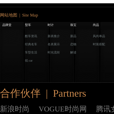
网站地图 | Site Map
品牌堂
型车
时计
珠宝
尚品
酷车资讯
新表推介
新品
风尚单品
经典名车
名表展示
恋物
时装搭配
车型生活
时光流转
解读
炫-car
合作伙伴 | Partners
新浪时尚
VOGUE时尚网
腾讯