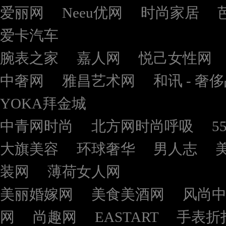
爱丽网
Neeu优网
时尚家居
爱卡汽车
腕表之家
嘉人网
悦己女性网
中奢网
雅昌艺术网
和讯 - 奢
YOKA拜金城
中青网时尚
北方网时尚呼吸
5
大旗美容
环球奢华
男人志
装网
薄荷女人网
美丽婚嫁网
美食美酒网
风尚
网
尚趣网
EASTART
手表折