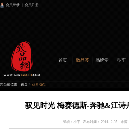
会员登录
|
会员注册
首页
致品荟
品牌堂
型车
>
您当前位置：
首页
业界动态
驭见时光 梅赛德斯-奔驰&江诗
编辑：
小宇
发布时间： 2014-12-05 来