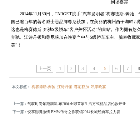
到场嘉宾
2014年11月30日，TARGET携手“汽车发明者”梅赛德斯-奔
国已逾百年的著名威士忌品牌尊尼获加，在美丽的杭州西子湖畔四季
这也是梅赛德斯-奔驰S级轿车“客户关怀活动”的首站。作为拥有悠
奔驰、江诗丹顿和尊尼获加在晚宴当中与S级轿车车主、腕表收藏家
美”！
上一页
1
2
3
4
5
6
7
本文标签：
梅赛德斯-奔驰
江诗丹顿
尊尼获加
私享晚宴
上一篇：
驾驭时尚领跑潮流 布加迪全球首家生活方式精品店伦敦开业
下一篇：
悦享澎湃激情 BMW传奇之作驭领2014长城经典车拉力赛