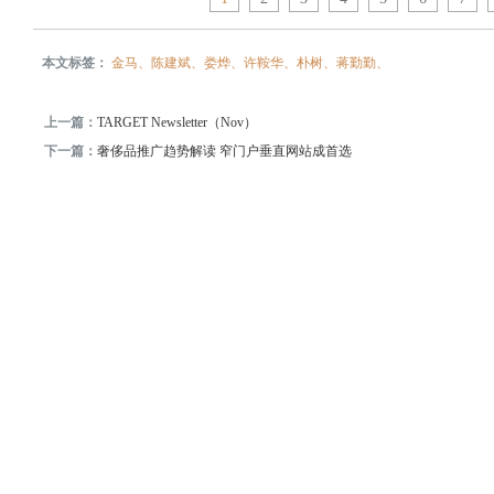
本文标签：
金马、陈建斌、娄烨、许鞍华、朴树、蒋勤勤、
上一篇：
TARGET Newsletter（Nov）
下一篇：
奢侈品推广趋势解读 窄门户垂直网站成首选