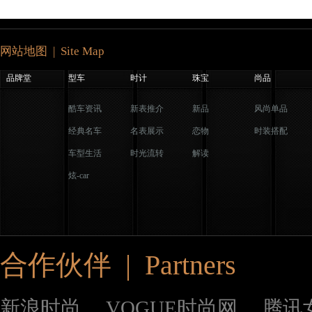
网站地图 | Site Map
品牌堂
型车
时计
珠宝
尚品
酷车资讯
新表推介
新品
风尚单品
经典名车
名表展示
恋物
时装搭配
车型生活
时光流转
解读
炫-car
合作伙伴 | Partners
新浪时尚
VOGUE时尚网
腾讯