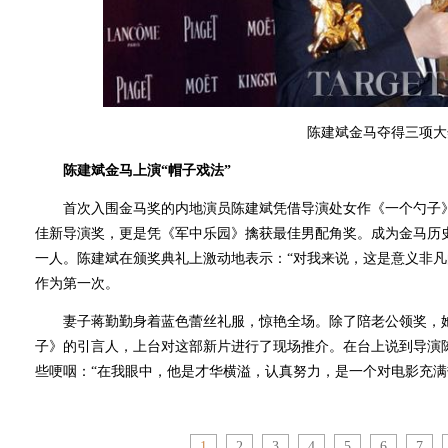
陈建斌金马夺得三项大
陈建斌金马上演“帽子戏法”
首次入围金马奖的内地演员陈建斌凭借导演处女作《一个勺子》
佳新导演奖，更是凭《军中乐园》擒获最佳男配角奖。成为金马历
一人。陈建斌在颁奖典礼上激动地表示：“对我来说，这是意义非
作为第一次。
妻子蒋勤勤身着蓝色蕾丝礼服，惊艳全场。除了陪老公领奖，她
子》的引言人，上台对这部新片进行了现场推介。在台上说到导演
些哽咽：“在我眼中，他是才华横溢，认真努力，是一个对电影充满
1
2
3
4
5
6
7