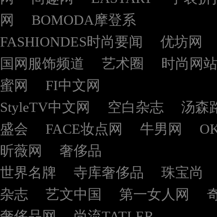
网
BOMODA摩登系
FASHIONDES时尚要闻
优坊网
国网服饰频道
艺术圈
时尚网
蜜网
FI中文网
StyleTV中文网
空白杂志
汤森
盛会
FACE妆点网
牛男网
O
昕薇网
奢侈品
世界名牌
寺库奢侈品
珠宝尚
杂志
艺文中国
第一女人网
奢侈品网
尚流TATLER