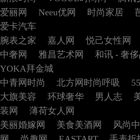
爱丽网
Neeu优网
时尚家居
爱卡汽车
腕表之家
嘉人网
悦己女性网
中奢网
雅昌艺术网
和讯 - 奢
YOKA拜金城
中青网时尚
北方网时尚呼吸
5
大旗美容
环球奢华
男人志
装网
薄荷女人网
美丽婚嫁网
美食美酒网
风尚
网
尚趣网
EASTART
手表折