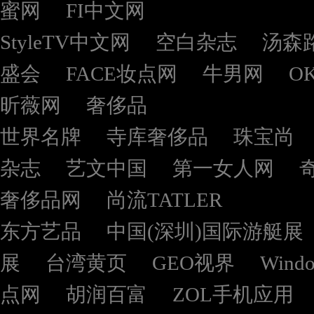
蜜网
FI中文网
StyleTV中文网
空白杂志
汤森
盛会
FACE妆点网
牛男网
O
昕薇网
奢侈品
世界名牌
寺库奢侈品
珠宝尚
杂志
艺文中国
第一女人网
奢侈品网
尚流TATLER
东方艺品
中国(深圳)国际游艇展
展
台湾黄页
GEO视界
Wind
点网
胡润百富
ZOL手机应用