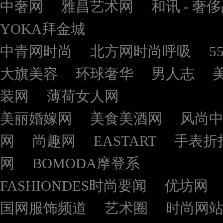
中奢网
雅昌艺术网
和讯 - 奢
YOKA拜金城
中青网时尚
北方网时尚呼吸
5
大旗美容
环球奢华
男人志
装网
薄荷女人网
美丽婚嫁网
美食美酒网
风尚
网
尚趣网
EASTART
手表折
网
BOMODA摩登系
FASHIONDES时尚要闻
优坊网
国网服饰频道
艺术圈
时尚网