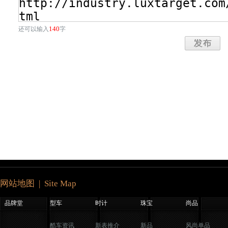
140
还可以输入
字
网站地图 | Site Map
品牌堂
型车
时计
珠宝
尚品
酷车资讯
新表推介
新品
风尚单品