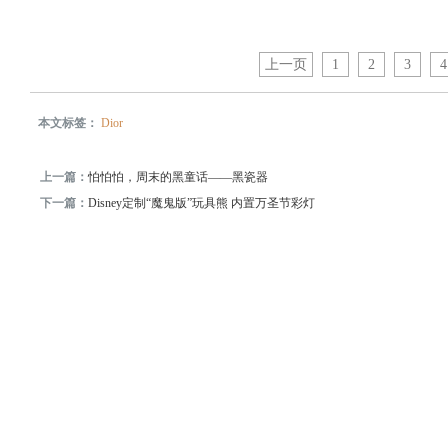
上一页
1
2
3
本文标签：
Dior
上一篇：
怕怕怕，周末的黑童话——黑瓷器
下一篇：
Disney定制“魔鬼版”玩具熊 内置万圣节彩灯