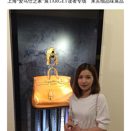
上海“爱马仕之家”展TARGET读者专场 来宾细品味展品