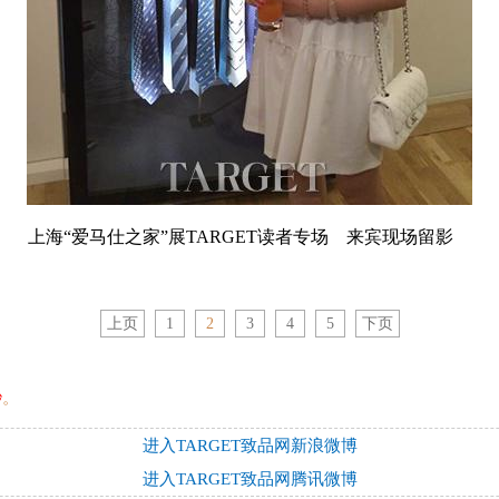
上海“爱马仕之家”展TARGET读者专场 来宾现场留影
上页
1
2
3
4
5
下页
秒
。
进入TARGET致品网新浪微博
进入TARGET致品网腾讯微博