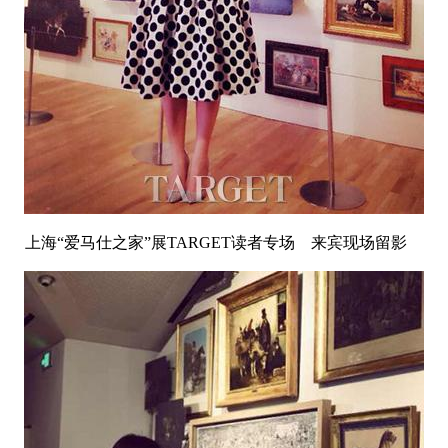
上海“爱马仕之家”展TARGET读者专场 来宾现场留影