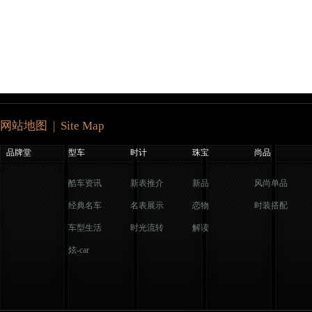
网站地图 | Site Map
品牌堂
型车
时计
珠宝
尚品
酷车资讯
新表推介
新品
风尚单品
经典名车
名表展示
恋物
时装搭配
车型生活
时光流转
解读
炫-car