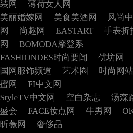
装网
薄荷女人网
美丽婚嫁网
美食美酒网
风尚
网
尚趣网
EASTART
手表折
网
BOMODA摩登系
FASHIONDES时尚要闻
优坊网
国网服饰频道
艺术圈
时尚网
蜜网
FI中文网
StyleTV中文网
空白杂志
汤森
盛会
FACE妆点网
牛男网
O
昕薇网
奢侈品