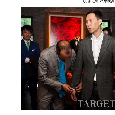
“领·袖之道”私享晚宴