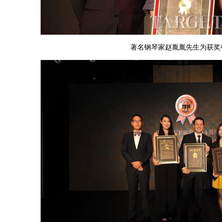
著名钢琴家赵胤胤先生为获奖