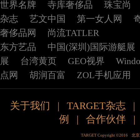
世界名牌
寺库奢侈品
珠宝尚
杂志
艺文中国
第一女人网
奢侈品网
尚流TATLER
东方艺品
中国(深圳)国际游艇展
展
台湾黄页
GEO视界
Wind
点网
胡润百富
ZOL手机应用
关于我们
|
TARGET杂志
例
|
合作伙伴
TARGET Copyright ©201