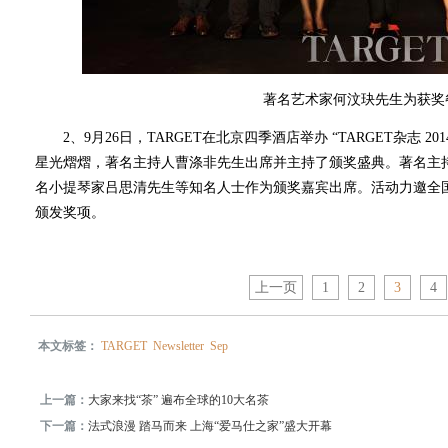
著名艺术家何汶玦先生为获奖
2、9月26日，TARGET在北京四季酒店举办 “TARGET杂志 2
星光熠熠，著名主持人曹涤非先生出席并主持了颁奖盛典。著名主
名小提琴家吕思清先生等知名人士作为颁奖嘉宾出席。活动力邀全国
颁发奖项。
上一页
1
2
3
4
本文标签：
TARGET
Newsletter
Sep
上一篇：
大家来找“茶” 遍布全球的10大名茶
下一篇：
法式浪漫 踏马而来 上海“爱马仕之家”盛大开幕