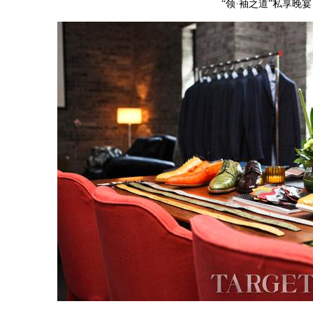
“领·袖之道”私享晚宴