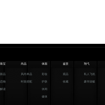
珠宝
尚品
体面
鉴赏
翔弋
新品
风尚单品
彩妆
观品
私人飞机
恋物
时装搭配
护肤
收藏
豪华游艇
解读
休闲
健体