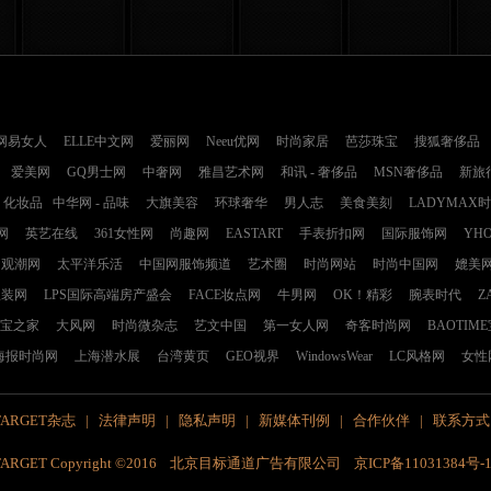
网易女人
ELLE中文网
爱丽网
Neeu优网
时尚家居
芭莎珠宝
搜狐奢侈品
爱美网
GQ男士网
中奢网
雅昌艺术网
和讯 - 奢侈品
MSN奢侈品
新旅
化妆品
中华网 - 品味
大旗美容
环球奢华
男人志
美食美刻
LADYMAX
网
英艺在线
361女性网
尚趣网
EASTART
手表折扣网
国际服饰网
YH
观潮网
太平洋乐活
中国网服饰频道
艺术圈
时尚网站
时尚中国网
媲美
服装网
LPS国际高端房产盛会
FACE妆点网
牛男网
OK！精彩
腕表时代
Z
宝之家
大风网
时尚微杂志
艺文中国
第一女人网
奇客时尚网
BAOTIM
海报时尚网
上海潜水展
台湾黄页
GEO视界
WindowsWear
LC风格网
女性
TARGET杂志
|
法律声明
|
隐私声明
|
新媒体刊例
|
合作伙伴
|
联系方式
TARGET Copyright ©2016 北京目标通道广告有限公司 京ICP备11031384号-