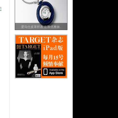
爱马仕皮革怀表 诠释优雅旅..