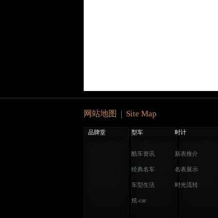
网站地图 | Site Map
品牌堂
型车
时计
酷车资讯
新表推介
经典名车
名表展示
车型生活
时光流转
炫-car