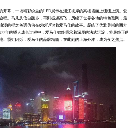
开幕，一场精彩纷呈的LED展示在浦江彼岸的高楼墙面上缓缓上演。爱
旅程。马儿从信自踱步，再到振翅高飞，历经了世界各地的特色熏陶，最
浪漫的橙之色调仿佛在娓娓诉说着爱马仕的故事。凝练了优雅尊崇的西方
177年的骄人成长过程中，爱马仕始终秉承着深厚的法式沉淀，将最纯正
地。霞虹闪烁，爱马仕的品牌精髓，在此刻的上海外滩，成为夜之焦点。