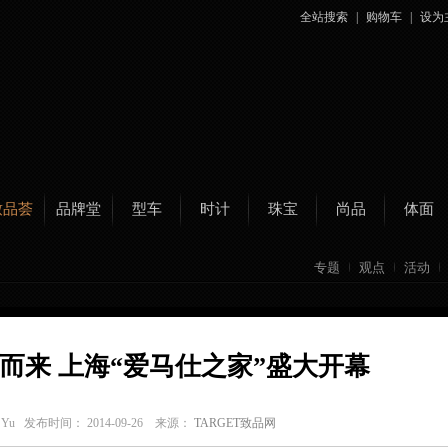
全站搜索
|
购物车
|
设为
致品荟
品牌堂
型车
时计
珠宝
尚品
体面
专题
观点
活动
而来 上海“爱马仕之家”盛大开幕
r Yu
发布时间： 2014-09-26 来源：
TARGET致品网