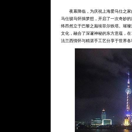
夜幕降临，为庆祝上海爱马仕之家的
马仕骏马怀揣梦想，开启了一次奇妙的
终昂然立于巴黎之巅埃菲尔铁塔。璀璨
文化，融合了深邃神秘的东方意蕴，在
法兰西情怀与精湛手工艺分享于世界各