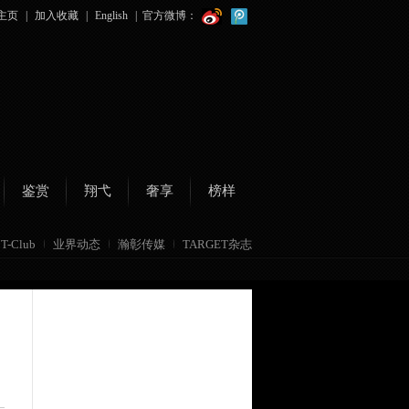
主页
|
加入收藏
|
English
|
官方微博：
鉴赏
翔弋
奢享
榜样
T-Club
业界动态
瀚彰传媒
TARGET杂志