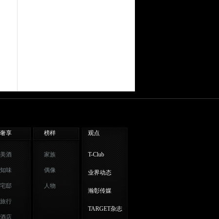
奢享
榜样
观点
美酒
家族
T-Club
知味
偶像
业界动态
宅邸
人物
瀚彰传媒
旅行
TARGET杂志
酒店