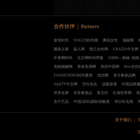
合作伙伴 | Partners
新浪时尚
VOGUE时尚网
腾讯女性
瑞丽网
腕表之家
嘉人网
悦己女性网
GRAZIA中文网
中青网时尚
北方网时尚呼吸
55BBS
-
购物
画报
美丽婚嫁网
美食美酒网
风尚中国网
Hers女性
FASHIONDES时尚要闻
优坊网
龙兮奢侈品网
StyleTV中文网
空白杂志
汤森路透
中国品牌
世界名牌
寺库奢侈品
珠宝尚
红酒世界网
珠
东方艺品
中国(深圳)国际游艇展
华尔街见闻
关于我们
|