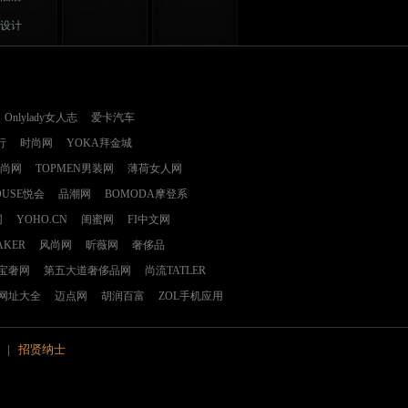
设计
Onlylady女人志
爱卡汽车
行
时尚网
YOKA拜金城
时尚网
TOPMEN男装网
薄荷女人网
OUSE悦会
品潮网
BOMODA摩登系
网
YOHO.CN
闺蜜网
FI中文网
AKER
风尚网
昕薇网
奢侈品
E宝奢网
第五大道奢侈品网
尚流TATLER
网址大全
迈点网
胡润百富
ZOL手机应用
|
招贤纳士
1