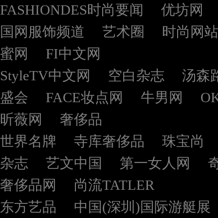
FASHIONDES时尚要闻
优坊网
国网服饰频道
艺术圈
时尚网
蜜网
FI中文网
StyleTV中文网
空白杂志
汤森
盛会
FACE妆点网
牛男网
O
昕薇网
奢侈品
世界名牌
寺库奢侈品
珠宝尚
杂志
艺文中国
第一女人网
奢侈品网
尚流TATLER
东方艺品
中国(深圳)国际游艇展