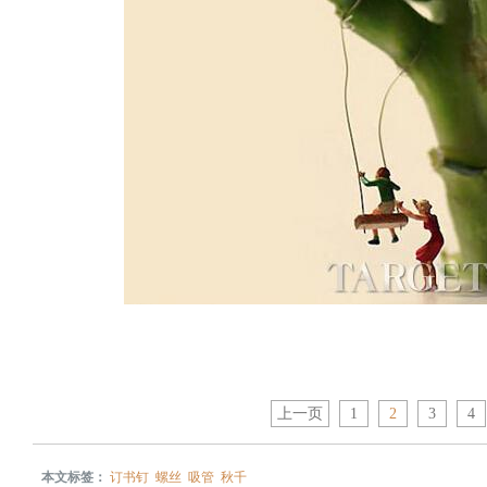
上一页
1
2
3
4
本文标签：
订书钉
螺丝
吸管
秋千