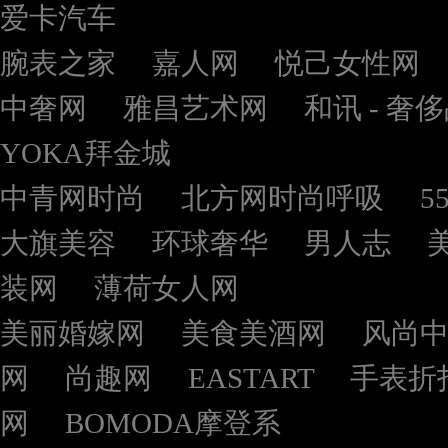
爱卡汽车
腕表之家
嘉人网
悦己女性网
中奢网
雅昌艺术网
和讯 - 奢
YOKA拜金城
中青网时尚
北方网时尚呼吸
5
大旗美容
环球奢华
男人志
装网
薄荷女人网
美丽婚嫁网
美食美酒网
风尚
网
尚趣网
EASTART
手表折
网
BOMODA摩登系