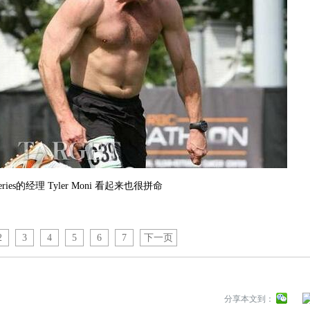
fferies的经理 Tyler Moni 看起来也很拼命
2
3
4
5
6
7
下一页
分享本文到：