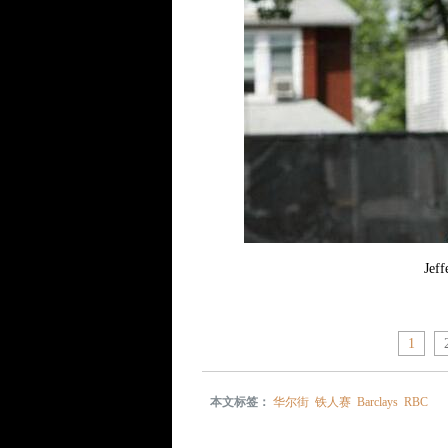
Je
1
本文标签：
华尔街
铁人赛
Barclays
RBC