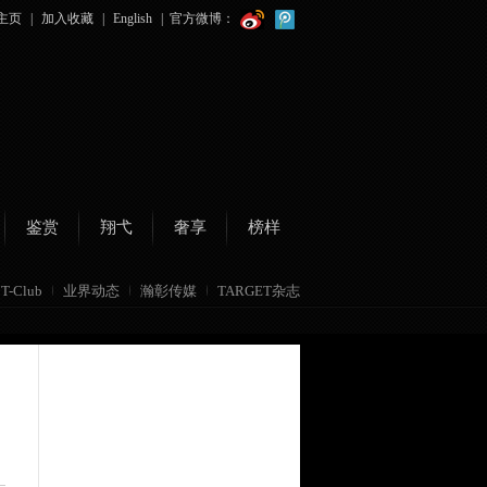
主页
|
加入收藏
|
English
|
官方微博：
鉴赏
翔弋
奢享
榜样
T-Club
业界动态
瀚彰传媒
TARGET杂志