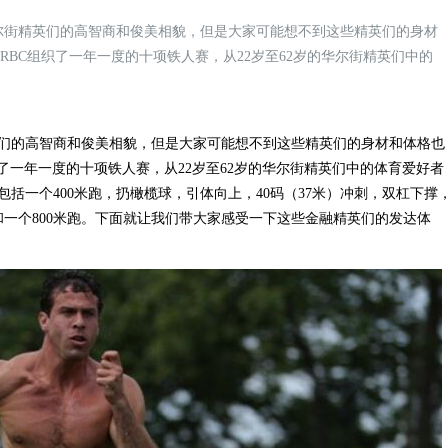
尔街精英们的高智商和俊美相貌，但是大家可能想不到这些精英们的身材
BC组织了一年一度的十项铁人赛，从22岁至62岁的华尔街精英们中的
的高智商和俊美相貌，但是大家可能想不到这些精英们的身材和体格也
了一年一度的十项铁人赛，从22岁至62岁的华尔街精英们中的体育爱好者
括一个400米跑，扔橄榄球，引体向上，40码（37米）冲刺，双杠下撑
推和一个800米跑。下面就让我们带大家感受一下这些金融精英们的发达体