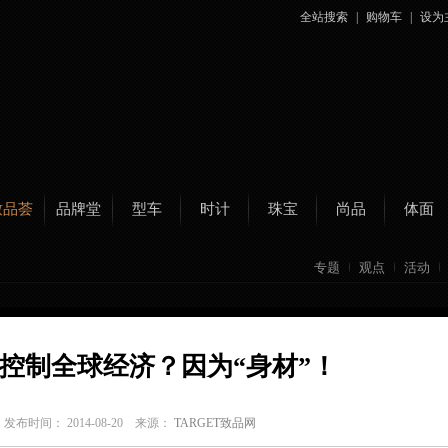
全站搜索
|
购物车
|
设为
致品荟
品牌堂
型车
时计
珠宝
尚品
体面
专题
观点
活动
控制全球经济？因为“身材”！
C
发布时间： 2014-08-20 来源：
TARGET致品网