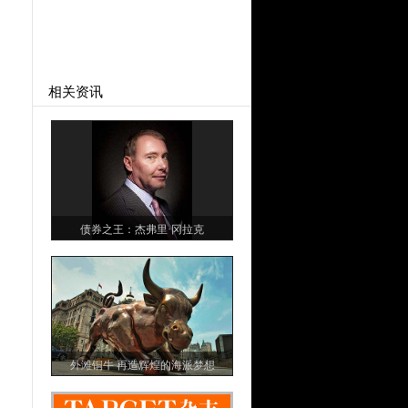
相关资讯
债券之王：杰弗里·冈拉克
外滩铜牛 再造辉煌的海派梦想