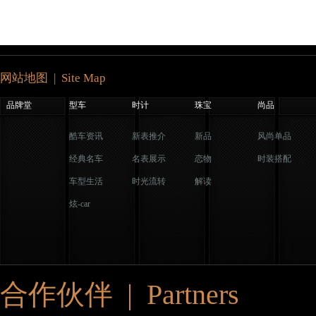
网站地图 | Site Map
品牌堂
型车
时计
珠宝
尚品
酷车资讯
新表推介
新品
风尚单品
经典名车
名表展示
恋物
时装搭配
车型生活
时光流转
解读
炫-car
合作伙伴 | Partners