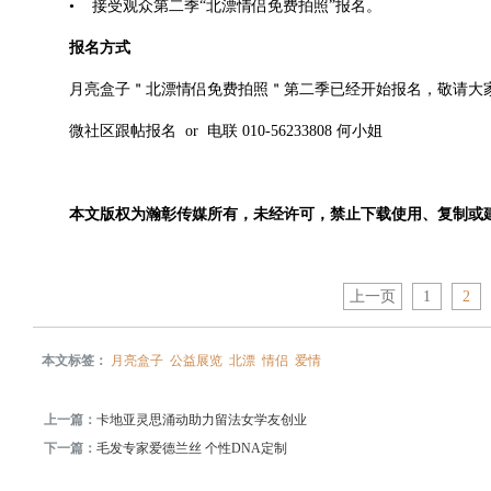
• 接受观众第二季“北漂情侣免费拍照”报名。
报名方式
月亮盒子＂北漂情侣免费拍照＂第二季已经开始报名，敬请大
微社区跟帖报名 or 电联 010-56233808 何小姐
本文版权为瀚彰传媒所有，未经许可，禁止下载使用、复制或
上一页
1
2
本文标签：
月亮盒子
公益展览
北漂
情侣
爱情
上一篇：
卡地亚灵思涌动助力留法女学友创业
下一篇：
毛发专家爱德兰丝 个性DNA定制