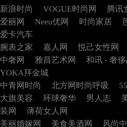
新浪时尚
VOGUE时尚网
腾讯
爱丽网
Neeu优网
时尚家居
爱卡汽车
腕表之家
嘉人网
悦己女性网
中奢网
雅昌艺术网
和讯 - 奢
YOKA拜金城
中青网时尚
北方网时尚呼吸
5
大旗美容
环球奢华
男人志
装网
薄荷女人网
美丽婚嫁网
美食美酒网
风尚