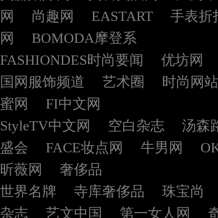
网
尚趣网
EASTART
手表折
网
BOMODA摩登系
FASHIONDES时尚要闻
优坊网
国网服饰频道
艺术圈
时尚网
蜜网
FI中文网
StyleTV中文网
空白杂志
汤森
盛会
FACE妆点网
牛男网
O
昕薇网
奢侈品
世界名牌
寺库奢侈品
珠宝尚
杂志
艺文中国
第一女人网