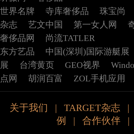
世界名牌
寺库奢侈品
珠宝尚
杂志
艺文中国
第一女人网
奢侈品网
尚流TATLER
东方艺品
中国(深圳)国际游艇展
展
台湾黄页
GEO视界
Wind
点网
胡润百富
ZOL手机应用
关于我们
|
TARGET杂志
例
|
合作伙伴