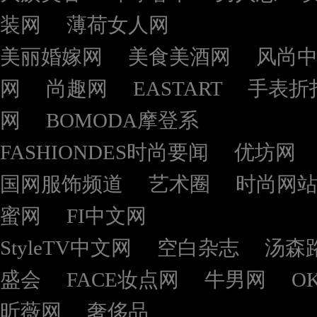
装网
薄荷女人网
美丽婚嫁网
美食美酒网
风尚
网
尚趣网
EASTART
手表折
网
BOMODA摩登系
FASHIONDES时尚要闻
优坊网
国网服饰频道
艺术圈
时尚网
蜜网
FI中文网
StyleTV中文网
空白杂志
汤森
盛会
FACE妆点网
牛男网
O
昕薇网
奢侈品