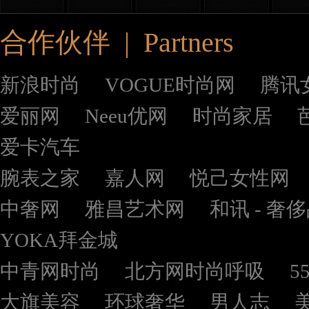
合作伙伴 | Partners
新浪时尚
VOGUE时尚网
腾讯
爱丽网
Neeu优网
时尚家居
爱卡汽车
腕表之家
嘉人网
悦己女性网
中奢网
雅昌艺术网
和讯 - 奢
YOKA拜金城
中青网时尚
北方网时尚呼吸
5
大旗美容
环球奢华
男人志