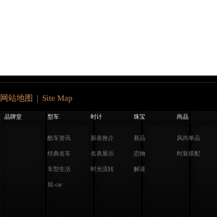
网站地图 | Site Map
品牌堂
型车
时计
珠宝
尚品
酷车资讯
新表推介
新品
风尚单品
经典名车
名表展示
恋物
时装搭配
车型生活
时光流转
解读
炫-car