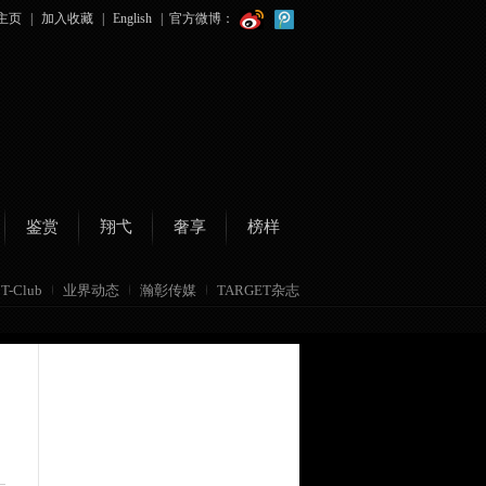
主页
|
加入收藏
|
English
|
官方微博：
鉴赏
翔弋
奢享
榜样
T-Club
业界动态
瀚彰传媒
TARGET杂志