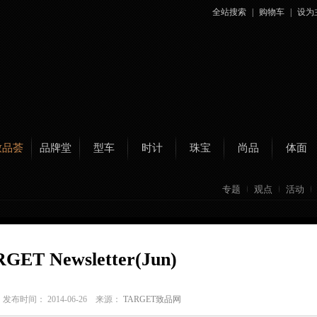
全站搜索
|
购物车
|
设为
致品荟
品牌堂
型车
时计
珠宝
尚品
体面
专题
观点
活动
GET Newsletter(Jun)
C
发布时间： 2014-06-26 来源：
TARGET致品网