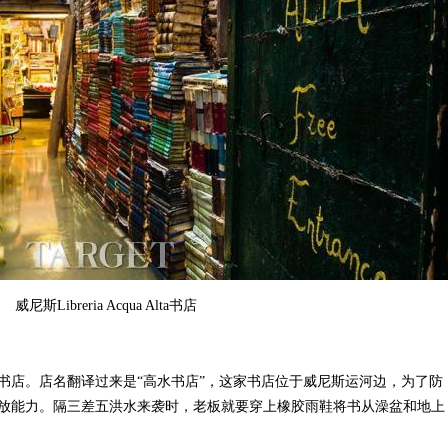
威尼斯Libreria Acqua Alta书店
店。店名翻译过来是“高水书店”，这家书店位于威尼斯运河边，为了防
放能力。隔三差五洪水来袭时，老板就要穿上橡胶雨鞋将书从澡盆和地上