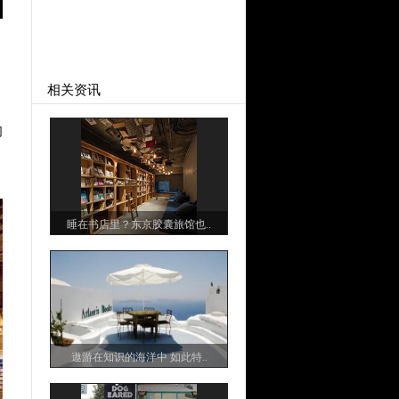
相关资讯
们
睡在书店里？东京胶囊旅馆也..
遨游在知识的海洋中 如此特..