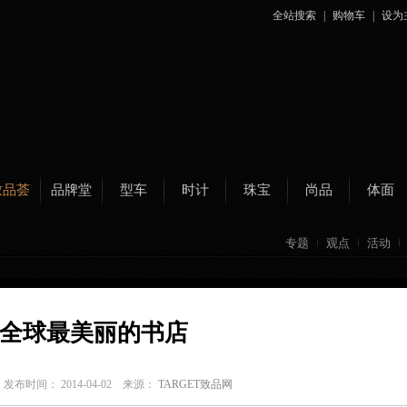
全站搜索
|
购物车
|
设为
致品荟
品牌堂
型车
时计
珠宝
尚品
体面
专题
观点
活动
全球最美丽的书店
C
发布时间： 2014-04-02 来源：
TARGET致品网