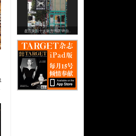
盘点美国十大魅力书店 许自..
成
坐