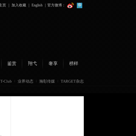
主页
|
加入收藏
|
English
|
官方微博：
鉴赏
翔弋
奢享
榜样
T-Club
业界动态
瀚彰传媒
TARGET杂志