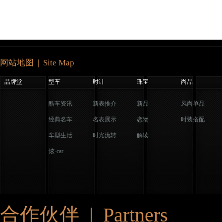
网站地图 | Site Map
品牌堂
型车
时计
珠宝
尚品
酷车资讯
新表推介
新品
风尚单品
经典名车
名表展示
恋物
时装搭配
车型生活
时光流转
解读
炫-car
合作伙伴 | Partners