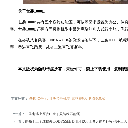
关于世袭1000E
世袭1000E共有五个客舱功能区，可按照需求设置为办公、休息
客。世袭1000E还拥有同级别机型中最为宽敞的步入式行李舱，飞
在搭载八名乘客，NBAA IFR备份燃油条件下，世袭1000E航程可
拜，香港直飞悉尼，或者上海直飞莫斯科。
本文版权为瀚彰传媒所有，未经许可，禁止下载使用、复制或
本文标签：
巴航
公务机
亚洲公务机展
莱格赛650
世袭1000E
上一篇：
三里屯遇上原麦山丘｜只能吃不能买
下一篇：
路易十三全球揭幕L’ODYSSÉE D’UN ROI 王者之传奇征程 携