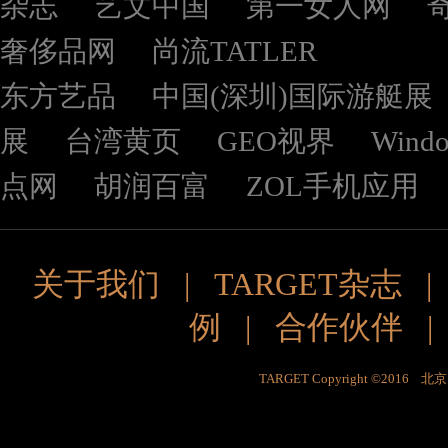
杂志
艺文中国
第一女人网
奢侈品网
尚流TATLER
东方艺品
中国(深圳)国际游艇展
展
台湾黄页
GEO视界
Wind
点网
胡润百富
ZOL手机应用
关于我们
|
TARGET杂志
例
|
合作伙伴
TARGET Copyright ©201