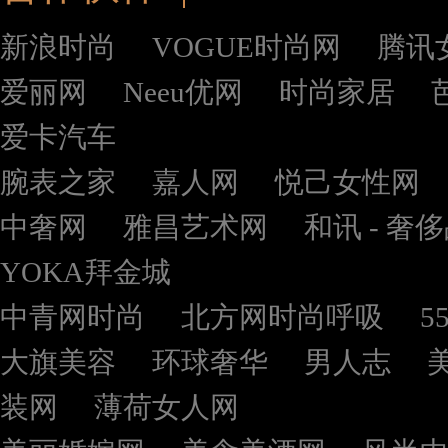
新浪时尚
VOGUE时尚网
腾讯
爱丽网
Neeu优网
时尚家居
爱卡汽车
腕表之家
嘉人网
悦己女性网
中奢网
雅昌艺术网
和讯 - 奢
YOKA拜金城
中青网时尚
北方网时尚呼吸
5
大旗美容
环球奢华
男人志
装网
薄荷女人网