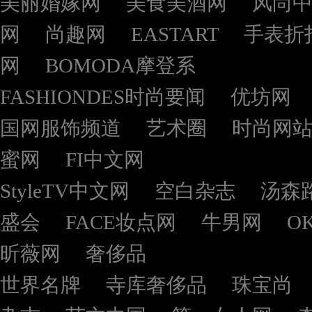
美丽婚嫁网
美食美酒网
风尚
网
尚趣网
EASTART
手表折
网
BOMODA摩登系
FASHIONDES时尚要闻
优坊网
国网服饰频道
艺术圈
时尚网
蜜网
FI中文网
StyleTV中文网
空白杂志
汤森
盛会
FACE妆点网
牛男网
O
昕薇网
奢侈品
世界名牌
寺库奢侈品
珠宝尚