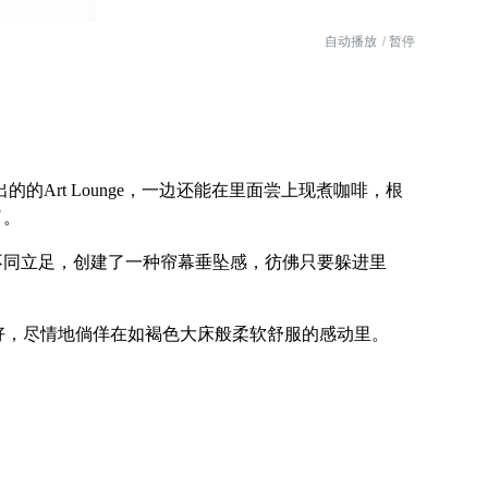
自动播放
/ 暂停
的的Art Lounge，一边还能在里面尝上现煮咖啡，根
了。
同立足，创建了一种帘幕垂坠感，彷佛只要躲进里
面的美好，尽情地倘佯在如褐色大床般柔软舒服的感动里。