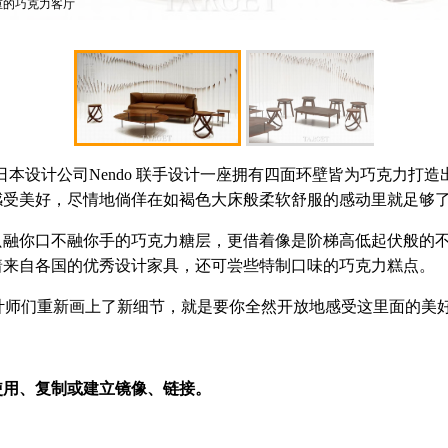
重的巧克力客厅
和日本设计公司Nendo 联手设计一座拥有四面环壁皆为巧克力打造出
感受美好，尽情地倘佯在如褐色大床般柔软舒服的感动里就足够
你口不融你手的巧克力糖层，更借着像是阶梯高低起伏般的不
着来自各国的优秀设计家具，还可尝些特制口味的巧克力糕点。
连家具们也都被设计师们重新画上了新细节，就是要你全然开放地感受这里
用、复制或建立镜像、链接。