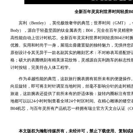
全新百年灵宾利世界时间轻质B0
宾利（Bentley），英伦极致奢华的典范；世界时间（GMT），创
Body），源自于轻盈坚固的钛金属表壳；B04，完全在百年灵精密时计中心（B
高性能自动上弦计时机芯。全新百年灵宾利世界时间轻质B04计时腕表（Bentl
优雅、实用和时尚于一身，展现出毋庸置疑的独特魅力，无惧伴您
原创设计令其无异于一款名副其实的雕刻艺术：不对称表耳搭配舒
格；硕大的表圈镌刻有精美滚花纹饰，灵感源自宾利跑车的标志性
计时按钮，完美符合人体工程学。
作为卓越性能的典范，这款旅行腕表拥有前所未有的便捷操作。
向后旋转，即可将主时针调至当地时间，丝毫不影响分针的走时精
旅途，这款腕表还提供了前所未有的舒适体验：旋转内圈标注有世界
地都可以以24小时时制查看全球24个时区时间。在精心雕琢的镂
B04机芯，与百年灵所有产品机芯一样拥有瑞士官方天文台认证（C
本文版权为瀚彰传媒所有，未经许可，禁止下载使用、复制或