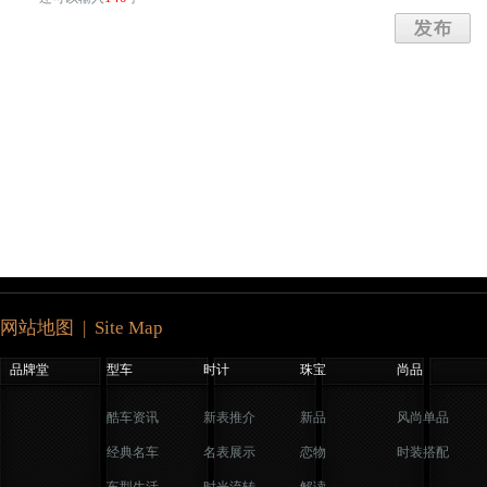
网站地图 | Site Map
品牌堂
型车
时计
珠宝
尚品
酷车资讯
新表推介
新品
风尚单品
经典名车
名表展示
恋物
时装搭配