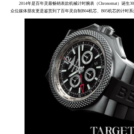
2014年是百年灵最畅销表款机械计时腕表（Chronomat）诞
众位媒体朋友更是鉴赏到了百年灵自制B04机芯、B05机芯的计时