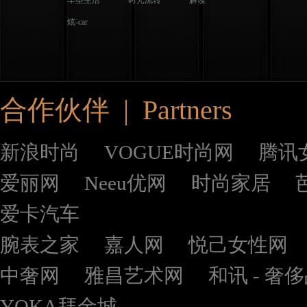
车型生活
时光流转
解读
炫-car
合作伙伴 | Partners
新浪时尚
VOGUE时尚网
腾讯
爱丽网
Neeu优网
时尚家居
爱卡汽车
腕表之家
嘉人网
悦己女性网
中奢网
雅昌艺术网
和讯 - 奢
YOKA拜金城