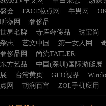
StyleTV中文网
空白杂志
汤森
盛会
FACE妆点网
牛男网
O
昕薇网
奢侈品
世界名牌
寺库奢侈品
珠宝尚
杂志
艺文中国
第一女人网
奢侈品网
尚流TATLER
东方艺品
中国(深圳)国际游艇展
展
台湾黄页
GEO视界
Wind
点网
胡润百富
ZOL手机应用