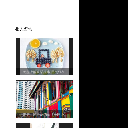
相关资讯
餐盘上的童话故事 用烹饪征..
走进五彩斑斓的童话王国 尽..