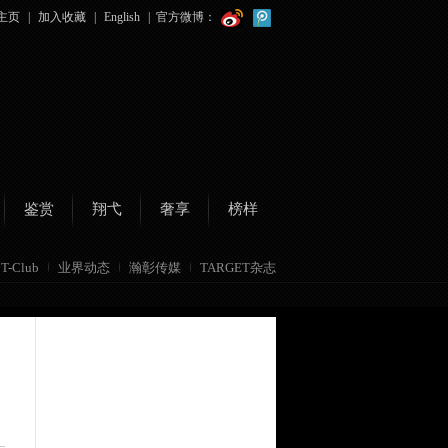
主页
|
加入收藏
|
English
|
官方微博：
鉴赏
翔弋
奢享
榜样
T-Club
业界动态
瀚彰传媒
TARGET杂志