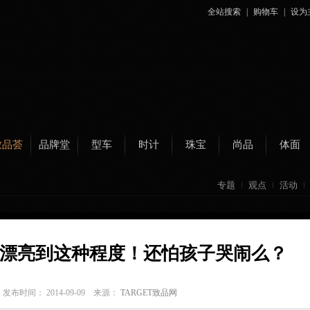
全站搜索
|
购物车
|
设为
致品荟
品牌堂
型车
时计
珠宝
尚品
体面
专题
观点
活动
漂亮到这种程度！还怕孩子哭闹么？
C
发布时间： 2014-09-09 来源：
TARGET致品网