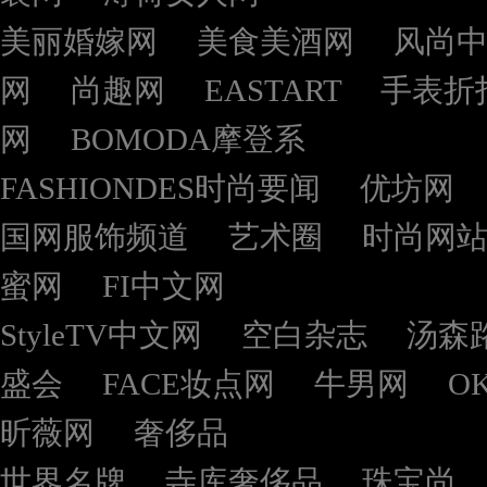
美丽婚嫁网
美食美酒网
风尚
网
尚趣网
EASTART
手表折
网
BOMODA摩登系
FASHIONDES时尚要闻
优坊网
国网服饰频道
艺术圈
时尚网
蜜网
FI中文网
StyleTV中文网
空白杂志
汤森
盛会
FACE妆点网
牛男网
O
昕薇网
奢侈品
世界名牌
寺库奢侈品
珠宝尚