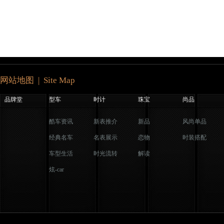
网站地图 | Site Map
品牌堂
型车
时计
珠宝
尚品
酷车资讯
新表推介
新品
风尚单品
经典名车
名表展示
恋物
时装搭配
车型生活
时光流转
解读
炫-car