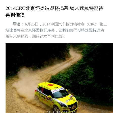
2014CRC北京怀柔站即将揭幕 铃木速翼特期待
再创佳绩
导读：
6月25日，2014中国汽车拉力锦标赛（CRC）第二
站比赛将在北京怀柔拉开序幕，让我们共同期待速翼特运动
版带来的精彩，期待铃木再创佳绩！