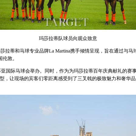
玛莎拉蒂队球员向观众致意
蒂和马球专业品牌La Martina携手倾情呈现，旨在通过与
国伦敦。
际马球会举办。同时，作为为玛莎拉蒂百年庆典献礼的赛事，现
o跑车等明星车型，让现场的宾客们零距离感受到了三叉戟的极致魅力和