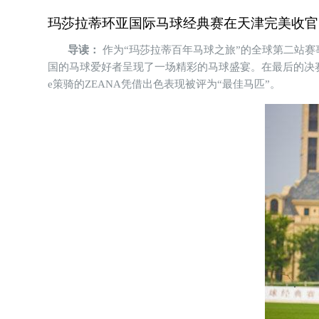
玛莎拉蒂环亚国际马球经典赛在天津完美收官
导读：
作为“玛莎拉蒂百年马球之旅”的全球第二站赛
国的马球爱好者呈现了一场精彩的马球盛宴。在最后的决赛中，
e策骑的ZEANA凭借出色表现被评为“最佳马匹”。