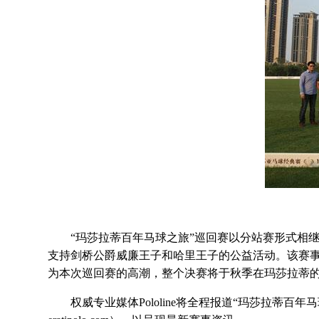
“玛莎拉蒂百年马球之旅”巡回赛以分站赛形式相继在美国、中
支持剑桥公爵威廉王子和哈里王子的公益活动。该赛事将在C
为本次巡回赛的高潮，整个决赛将于秋季在玛莎拉蒂的
权威专业媒体Pololine将全程报道“玛莎拉蒂百年马球之