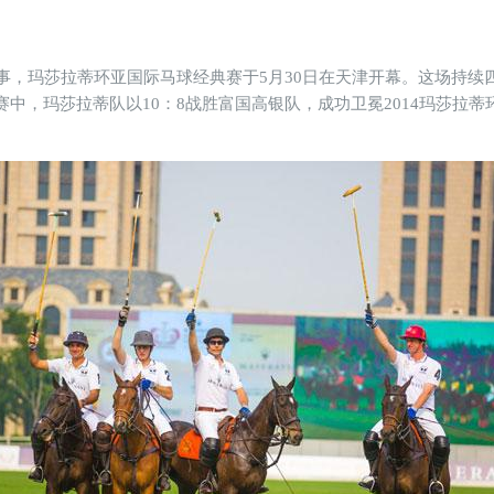
事，玛莎拉蒂环亚国际马球经典赛于5月30日在天津开幕。这场持
玛莎拉蒂队以10：8战胜富国高银队，成功卫冕2014玛莎拉蒂环亚国