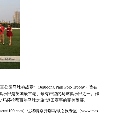
Jerudong Park Polo Trophy）旨在
年的马球俱乐部是英国最古老、最有声望的马球俱乐部之一。作
“玛莎拉蒂百年马球之旅”巡回赛事的完美落幕。
i100.com）也将特别开辟马球之旅专区（www.mas