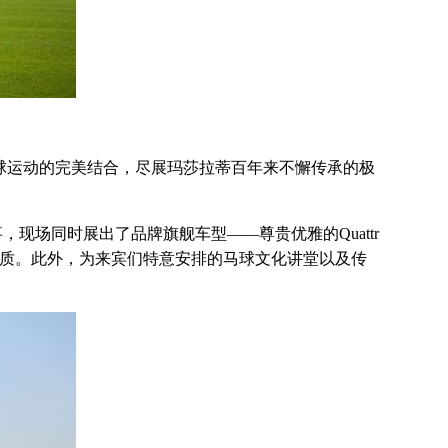
马球运动的完美结合，尽展玛莎拉蒂百年来不懈传承的极
场同时展出了品牌旗舰车型——尊贵优雅的Quattr
奢华品质。此外，为来宾们特意安排的马球文化讲堂以及传