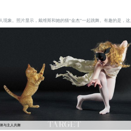
人现象。照片显示，戴维斯和她的猫“金杰”一起跳舞。有趣的是，这
咪与主人共舞