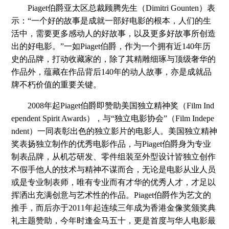
Piaget伯爵亚太区总裁顾腾先生（Dimitri Gounten）表
示：“一个好的故事是成就一部好电影的根本，人们的生
活中，需要更多感动人的好故事，以及更多好故事所创造
出的好电影。”一如Piaget伯爵，作为一个拥有近140年历
史的品牌，打动收藏家的，除了其精雕细琢与顶级奢华的
作品外，蕴藏在作品背后140年的动人故事，亦是成就品
牌不朽价值的重要关键。
2008年起Piaget伯爵即赞助美国独立精神奖（Film Ind
ependent Spirit Awards），与“独立电影协会”（Film Indepe
ndent）一同表彰出色的独立影片的电影人。美国独立精神
奖表扬独立制作的优秀电影作品，与Piaget伯爵身为专业
制表品牌，从机芯研发、零件组装至外型设计皆独立创作
不假手他人的技术与精神不谋而合，无论是电影从业人员
或是专业制表师，唯有专业而有才华的优秀人才，才足以
挥洒出充满创意与艺术性的作品。Piaget伯爵作为艺文的
推手，而后亦于2011年起连续三年成为香港金像奖颁奖典
礼主题赞助，今年时逢金马五十，更是首度与华人电影最