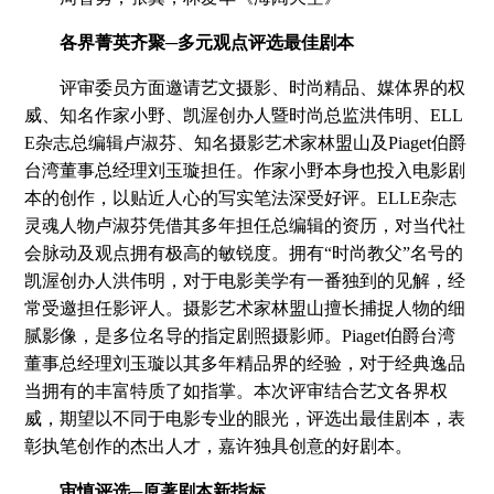
各界菁英齐聚─多元观点评选最佳剧本
评审委员方面邀请艺文摄影、时尚精品、媒体界的权
威、知名作家小野、凯渥创办人暨时尚总监洪伟明、ELL
E杂志总编辑卢淑芬、知名摄影艺术家林盟山及Piaget伯爵
台湾董事总经理刘玉璇担任。作家小野本身也投入电影剧
本的创作，以贴近人心的写实笔法深受好评。ELLE杂志
灵魂人物卢淑芬凭借其多年担任总编辑的资历，对当代社
会脉动及观点拥有极高的敏锐度。拥有“时尚教父”名号的
凯渥创办人洪伟明，对于电影美学有一番独到的见解，经
常受邀担任影评人。摄影艺术家林盟山擅长捕捉人物的细
腻影像，是多位名导的指定剧照摄影师。Piaget伯爵台湾
董事总经理刘玉璇以其多年精品界的经验，对于经典逸品
当拥有的丰富特质了如指掌。本次评审结合艺文各界权
威，期望以不同于电影专业的眼光，评选出最佳剧本，表
彰执笔创作的杰出人才，嘉许独具创意的好剧本。
审慎评选─原著剧本新指标