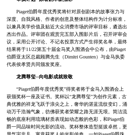
Piaget伯爵年度优秀奖将针对原创剧本的故事张力与
深度、自我风格、作者的创意及整体结构作为计分标准，
以兼具美学价值及贴近大众消费市场的评审目标，遴选出
杰出作品。评审团在观赏完五部入围影片后，召开评审会
议，采用公开讨论、不记名投票方式产生得奖名单，最终
结果将于11/22第五十届金马奖入围酒会中公布，由Piaget
伯爵亚太区总裁顾腾先生（Dimitri Gounten）与金马执委
代表侯孝贤共同颁发奖座。
龙腾尊玺─向电影成就致敬
“Piaget伯爵年度优秀奖”得奖者将于金马入围酒会上
获颁奖杯一座及证书。奖杯以“龙腾尊玺”为创作元素，古
典优雅的祥龙飞跃于浪尖之上，奢华的湛蓝流纹变幻，涌
动万千浩瀚气象，彷佛获奖者荣耀之路无涯无垠。简洁流
畅的底座利用琉璃材质表现如动态般的色彩，和Piaget伯
爵一同品味时间光影的流动。奖杯整体造型挺拔卓然，更
显气宇非凡，寓意获奖人的光影传奇。一如Piaget伯爵珠