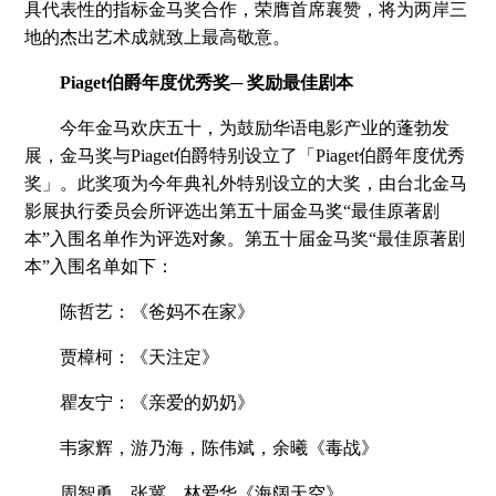
具代表性的指标金马奖合作，荣膺首席襄赞，将为两岸三
地的杰出艺术成就致上最高敬意。
Piaget伯爵年度优秀奖─ 奖励最佳剧本
今年金马欢庆五十，为鼓励华语电影产业的蓬勃发
展，金马奖与Piaget伯爵特别设立了「Piaget伯爵年度优秀
奖」。此奖项为今年典礼外特别设立的大奖，由台北金马
影展执行委员会所评选出第五十届金马奖“最佳原著剧
本”入围名单作为评选对象。第五十届金马奖“最佳原著剧
本”入围名单如下：
陈哲艺：《爸妈不在家》
贾樟柯：《天注定》
瞿友宁：《亲爱的奶奶》
韦家辉，游乃海，陈伟斌，余曦《毒战》
周智勇，张冀，林爱华《海阔天空》