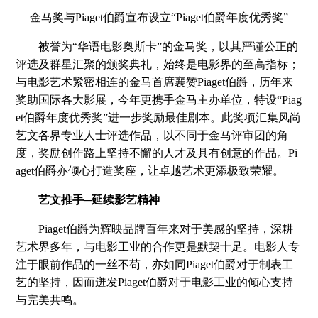
金马奖与Piaget伯爵宣布设立“Piaget伯爵年度优秀奖”
被誉为“华语电影奥斯卡”的金马奖，以其严谨公正的
评选及群星汇聚的颁奖典礼，始终是电影界的至高指标；
与电影艺术紧密相连的金马首席襄赞Piaget伯爵，历年来
奖助国际各大影展，今年更携手金马主办单位，特设“Piag
et伯爵年度优秀奖”进一步奖励最佳剧本。此奖项汇集风尚
艺文各界专业人士评选作品，以不同于金马评审团的角
度，奖励创作路上坚持不懈的人才及具有创意的作品。Pi
aget伯爵亦倾心打造奖座，让卓越艺术更添极致荣耀。
艺文推手─延续影艺精神
Piaget伯爵为辉映品牌百年来对于美感的坚持，深耕
艺术界多年，与电影工业的合作更是默契十足。电影人专
注于眼前作品的一丝不苟，亦如同Piaget伯爵对于制表工
艺的坚持，因而迸发Piaget伯爵对于电影工业的倾心支持
与完美共鸣。