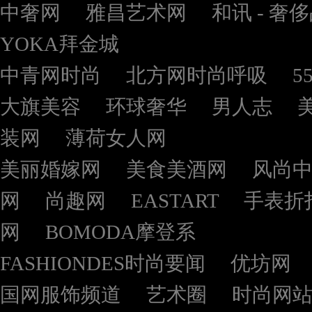
中奢网
雅昌艺术网
和讯 - 奢
YOKA拜金城
中青网时尚
北方网时尚呼吸
5
大旗美容
环球奢华
男人志
装网
薄荷女人网
美丽婚嫁网
美食美酒网
风尚
网
尚趣网
EASTART
手表折
网
BOMODA摩登系
FASHIONDES时尚要闻
优坊网
国网服饰频道
艺术圈
时尚网