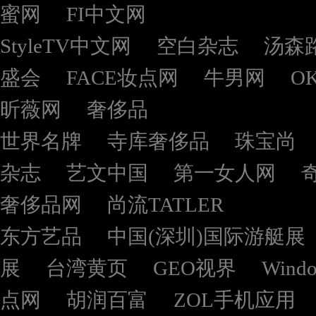
蜜网
FI中文网
StyleTV中文网
空白杂志
汤森
盛会
FACE妆点网
牛男网
O
昕薇网
奢侈品
世界名牌
寺库奢侈品
珠宝尚
杂志
艺文中国
第一女人网
奢侈品网
尚流TATLER
东方艺品
中国(深圳)国际游艇展
展
台湾黄页
GEO视界
Wind
点网
胡润百富
ZOL手机应用