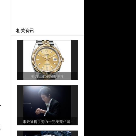
相关资讯
劳力士七夕腕表推荐
办
李云迪携手劳力士完美亮相国..
理