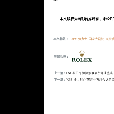
本文版权为瀚彰传媒所有，未经许可
本文标签：
Rolex
劳力士
国家大剧院
顶级
所属品牌：
上一篇：
L&C革工房 恒隆旗舰会所开业盛典
下一篇：
“保时捷溢彩心”三周年再续公益新