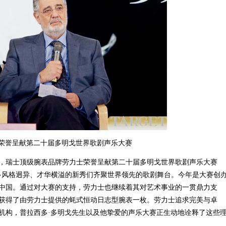
荣誉呈献第二十届多明戈世界歌剧声乐大赛
瑞士顶级腕表品牌劳力士荣誉呈献第二十届多明戈世界歌剧声乐大赛
界的众多风格迥异、才华横溢的新秀们齐聚世界领先的歌剧舞台。今年是大赛创
到中国。通过对大赛的支持，劳力士也继续着其对艺术事业的一贯鼎力支
获得了由劳力士提供的蚝式恒动日志型腕表一枚。劳力士追求完美与卓
机构，普拉西多·多明戈先生以及他挚爱的声乐大赛正生动地诠释了这些