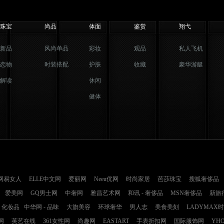
珠宝
尚品
体面
鉴赏
翔弋
新品
风尚单品
彩妆
观品
私人飞机
恋物
时装搭配
护肤
收藏
豪华游艇
解读
休闲
健体
网易女人
ELLE中文网
爱丽网
Neeu优网
时尚家居
芭莎珠宝
搜狐奢侈品
爱美网
GQ男士网
中奢网
雅昌艺术网
和讯 - 奢侈品
MSN奢侈品
新旅
化妆品
中华网 - 品味
大旗美容
环球奢华
男人志
美食美刻
LADYMAX
网
英艺在线
361女性网
尚趣网
EASTART
手表折扣网
国际服饰网
YH