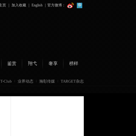
主页
|
加入收藏
|
English
|
官方微博：
鉴赏
翔弋
奢享
榜样
T-Club
业界动态
瀚彰传媒
TARGET杂志