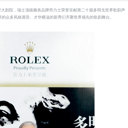
家大剧院，瑞士顶级腕表品牌劳力士荣誉呈献第二十届多明戈世界歌剧声
际歌剧界的众多风格迥异、才华横溢的新秀们齐聚世界领先的歌剧舞台。