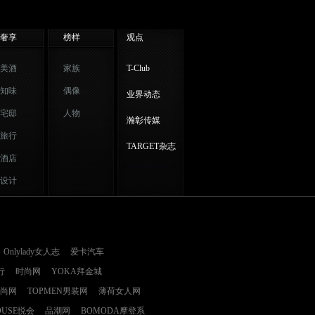
奢享
榜样
观点
美酒
家族
T-Club
知味
偶像
业界动态
宅邸
人物
瀚彰传媒
旅行
TARGET杂志
酒店
设计
Onlylady女人志
爱卡汽车
行
时尚网
YOKA拜金城
时尚网
TOPMEN男装网
薄荷女人网
OUSE悦会
品潮网
BOMODA摩登系