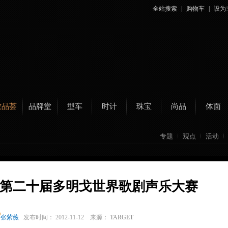
全站搜索
|
购物车
|
设为
致品荟
品牌堂
型车
时计
珠宝
尚品
体面
专题
观点
活动
第二十届多明戈世界歌剧声乐大赛
张紫薇
发布时间： 2012-11-12 来源：
TARGET