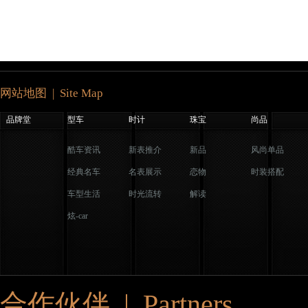
网站地图 | Site Map
品牌堂
型车
时计
珠宝
尚品
酷车资讯
新表推介
新品
风尚单品
经典名车
名表展示
恋物
时装搭配
车型生活
时光流转
解读
炫-car
合作伙伴 | Partners