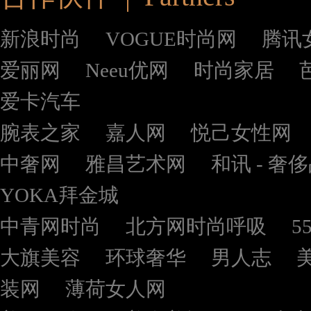
新浪时尚
VOGUE时尚网
腾讯
爱丽网
Neeu优网
时尚家居
爱卡汽车
腕表之家
嘉人网
悦己女性网
中奢网
雅昌艺术网
和讯 - 奢
YOKA拜金城
中青网时尚
北方网时尚呼吸
5
大旗美容
环球奢华
男人志
装网
薄荷女人网