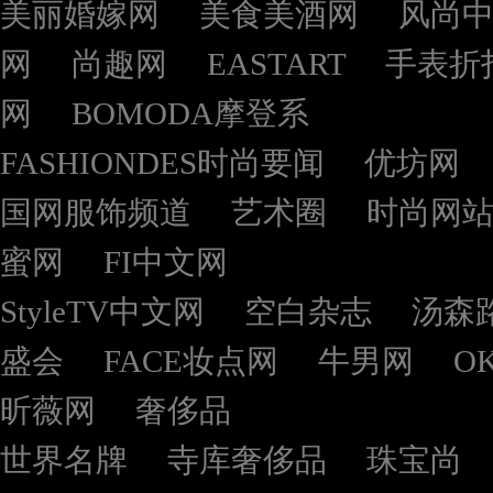
美丽婚嫁网
美食美酒网
风尚
网
尚趣网
EASTART
手表折
网
BOMODA摩登系
FASHIONDES时尚要闻
优坊网
国网服饰频道
艺术圈
时尚网
蜜网
FI中文网
StyleTV中文网
空白杂志
汤森
盛会
FACE妆点网
牛男网
O
昕薇网
奢侈品
世界名牌
寺库奢侈品
珠宝尚