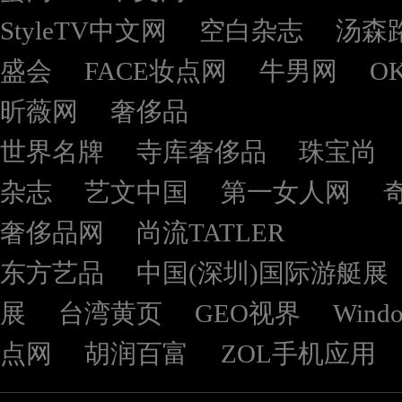
StyleTV中文网
空白杂志
汤森
盛会
FACE妆点网
牛男网
O
昕薇网
奢侈品
世界名牌
寺库奢侈品
珠宝尚
杂志
艺文中国
第一女人网
奢侈品网
尚流TATLER
东方艺品
中国(深圳)国际游艇展
展
台湾黄页
GEO视界
Wind
点网
胡润百富
ZOL手机应用