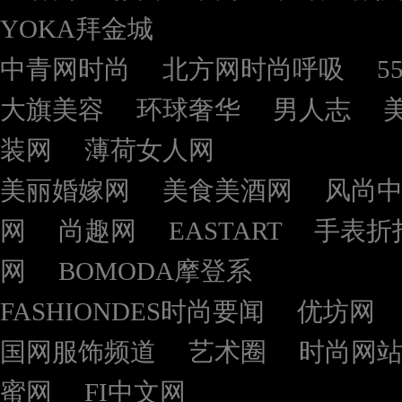
YOKA拜金城
中青网时尚
北方网时尚呼吸
5
大旗美容
环球奢华
男人志
装网
薄荷女人网
美丽婚嫁网
美食美酒网
风尚
网
尚趣网
EASTART
手表折
网
BOMODA摩登系
FASHIONDES时尚要闻
优坊网
国网服饰频道
艺术圈
时尚网
蜜网
FI中文网