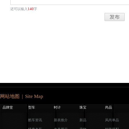
140
还可以输入
字
网站地图 | Site Map
品牌堂
型车
时计
珠宝
尚品
酷车资讯
新表推介
新品
风尚单品