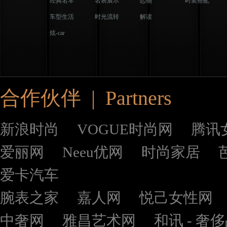
经典名车
名表展示
恋物
时装搭配
车型生活
时光流转
解读
炫-car
合作伙伴 | Partners
新浪时尚
VOGUE时尚网
腾讯
爱丽网
Neeu优网
时尚家居
爱卡汽车
腕表之家
嘉人网
悦己女性网
中奢网
雅昌艺术网
和讯 - 奢